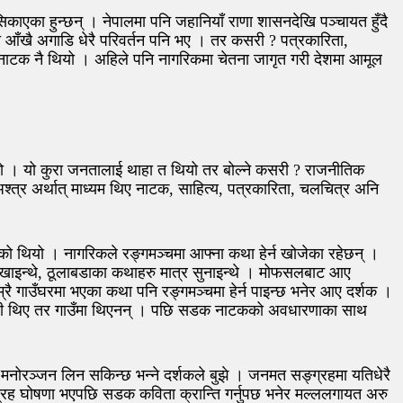
िकाएका हुन्छन् । नेपालमा पनि जहानियाँ राणा शासनदेखि पञ्चायत हुँदै
ा आँखै अगाडि धेरै परिवर्तन पनि भए । तर कसरी ? पत्रकारिता,
ध्यम नाटक नै थियो । अहिले पनि नागरिकमा चेतना जागृत गरी देशमा आमूल
यो । यो कुरा जनतालाई थाहा त थियो तर बोल्ने कसरी ? राजनीतिक
श्त्र अर्थात् माध्यम थिए नाटक, साहित्य, पत्रकारिता, चलचित्र अनि
एको थियो । नागरिकले रङ्गमञ्चमा आफ्ना कथा हेर्न खोजेका रहेछन् ।
देखाइन्थे, ठूलाबडाका कथाहरु मात्र सुनाइन्थे । मोफसलबाट आए
ै गाउँघरमा भएका कथा पनि रङ्गमञ्चमा हेर्न पाइन्छ भनेर आए दर्शक ।
्ने बढी थिए तर गाउँमा थिएनन् । पछि सडक नाटकको अवधारणाका साथ
नोरञ्जन लिन सकिन्छ भन्ने दर्शकले बुझे । जनमत सङ्ग्रहमा यतिधेरै
्रह घोषणा भएपछि सडक कविता क्रान्ति गर्नुपछ भनेर मल्ललगायत अरु