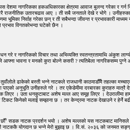
्यस देशमा नागरिकका हकअधिकारका क्षेत्रमा आवाज बुलन्द गरेका र गर्न स
ा धेरै राजनीतिक उतारचढाव आए । ती सबै जनताले देखे र भोगे । उनीहरुक
तरणमा भूमिका निर्वाह गरेका छन् र ती सबैभन्दा जीवन्त र प्रभावकारी मा
 प्रभाव विगतकोभन्दा घटेको छैन ।
धन गरे र नागरिकको विचार तथा अभिव्यक्ति स्वतन्त्रतामाथि अंकुश लाग्
आफ्ना भावना र मनको कुरा बोल्ने कसरी ? त्यतिबेला नागरिकसम्म पुग्ने अ
वाँलोले ढाकेको बस्ती भन्ने नाटकले राजधानी काठमाडौँमै तहल्का मच्चा
पाएको अनुभूति उनीहरुले गरे । तर एकेडेमीमा दरबारका कुराहरु मात्रै 
टक लिएर । उता धनकुटाबाट अशेष मल्ल आए समूह लिएर । देउरालीमा हाम्र
बसेर टिकट किनेको मलाई सम्झाना छ । तर केन्द्रमा नाटक देखाउने र हेर
।
ा छौँ’ सडक नाटक प्रदर्शन भयो । अशेष मल्लको यस नाटकबाट मानिसले म
ी नाटककै योगदान छ भन्ने मेरो बुझाइ छ । वि.सं. २०३६ को जनमत सङ्ग