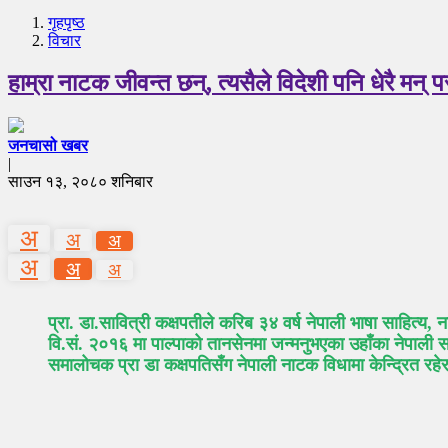
गृहपृष्‍ठ
विचार
हाम्रा नाटक जीवन्त छन्, त्यसैले विदेशी पनि धेरै मन् प
जनचासो खबर
|
साउन १३, २०८० शनिबार
अ
अ
अ
अ
अ
अ
प्रा. डा.सावित्री कक्षपतीले करिब ३४ वर्ष नेपाली भाषा साहित्य,
वि.सं. २०१६ मा पाल्पाको तानसेनमा जन्मनुभएका उहाँका नेपाली 
समालोचक प्रा डा कक्षपतिसँग नेपाली नाटक विधामा केन्द्रित रह