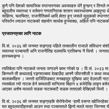
कुनै पनि देशको सामाजिक रुपान्तरणका अवयवहरु धेरै हुन्छन् र तिनले त
बहुदलीय व्यवस्था र वर्तमान गणतान्त्रिक शासन व्यवस्थासम्म आइपुग्द
साहित्य, चलचित्र, राजनीतिकर्म आदि क्षेत्र हुन् जसले मुलुकको रुपान्
परिवर्तन ल्याउन नाटकको सहयोग सार्थक हुनसक्छ, अहिले पनि नाटकको
प्रजातन्त्रका लागि नाटक
वि.सं. २०३६ को जनमत सङ्ग्रह पहिले तत्कालीन राजाले संविधान संशो
व्यवस्था पञ्चायती अनि राजनीतिह दलमाथि प्रतिबन्ध नै थियो । जनताले 
हास्यब्यङ्ग्य ।
त्यतिबेला पनि नाटकले जनता जगाउने काम गरेको छ । वि.सं. २०३३ मा तु
किनभने ती कथालाई रङ्गमञ्चमा देखाउँदा आफ्नै जीवनशैली र कथा व्यथा 
कलाकर्मीहरु । जस्तो दार्जिलिङबाट मनबहादुर मुखिया आए देउराली ना
त्यसबेला त्यो नाटक हेर्न कमलादी मान्दिरमा बिहान ४ बजेदेखि लाइन 
आएका अशेष मल्लले सडक नाटकबाटै सडक तताएको देखिएको थियो 
वि.सं. २०३६ को जनमत सङ्ग्रहकै सेरोफेरोमा ‘हामी वसन्त खोजिरहेक
मत बहुदलवादीहरुको आउन तथा पञ्चायतले झिनो मतले मात्र जित्नमा य