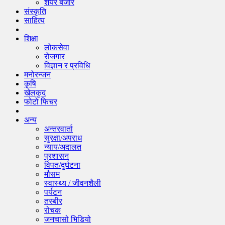
शेयर बजार
संस्कृति
साहित्य
शिक्षा
लोकसेवा
रोजगार
विज्ञान र प्रविधि
मनोरन्जन
कृषि
खेलकुद
फोटो फिचर
अन्य
अन्तरवार्ता
सुरक्षा/अपराध
न्याय/अदालत
प्रशासन
विपत/दुर्घटना
मौसम
स्वास्थ्य / जीवनशैली
पर्यटन
तस्बीर
रोचक
जनचासो भिडियो