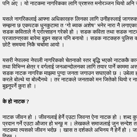
पनि अए । यो नाटकमा नागरिकका लागि प्रशस्त मनोरञ्जन थियो अनि 
यसले नागरिकलाई आफ्ना अधिकारहरु लिनका लागि उनीहरुलाई जागरुक गराउन
सम्झना छ एकपटक धुनकुटामा त ‘गो ब्याक अशेष’ भनेर नारा नै लगाए
सडक कविताले नै प्रोत्साहन गरेको हो । सडक कविता तथा सडक नाटकका म
प्रजातन्त्रका बारेमा बुझ्न सहज पनि बनायो । सडक नाटकहरु पुलिस क्
छोटै समयमा निकै चर्चामा आयो ।
यसरी नेपालमा नेपाली नागरिकको चेतनाको स्तर बृद्धि भएको नाटककै क
तथा विभिन्न क्षेत्र र वर्गलाई जनआन्दोलनका लागि तयार पार्ने काममा
सडक नाटक नागरिक माझमा पुग्दा जनता जगाउन सघाएको छ । उबेला हामी
करले बोल्थे या बोल्दैनथे । तर नाटकले जनताको मन जितेको थियो र नाग
बुझ्नुपर्ने कुरा हो ।
के हो नाटक ?
नाटक जीवन हो । जीवनलाई हेर्ने एउटा जिवन्त ऐना नाटक हो । शब्द कुन 
प्रदान गर्ने एउटा औजार हो भन्छु म । लेखकले समाजलाई जुन सन्देश तथा
नाटकमा त्यसको जीवन भर्दछ । खास त दर्शकले अभिनय नै हेर्ने हो । ज
दिन्छ ।