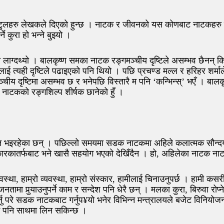
न टुलहरु लेखकले दिएको हुन्छ । नाटक र जीवनको यस कोणबाट नाटकहरु विश्
े कुरा हो भन्ने बुझ्यो ।
लाग्दथ्यो । बालकृष्ण समका नाटक रङ्गमञ्चीय दृष्टिले असम्भव छैनन् कि 
ाई त्यही दृष्टिले पढाइएको पनि थियो । पछि प्रचण्ड मल्ल र हरिहर शर्मा
गमञ्चीय दृष्टिमा असम्भव छ र भनेपछि विस्तारै म पनि ‘कन्भिन्स्’ भएँ ।
ा नाटकको रङ्गशिल्प शीर्षक छानेको हुँ ।
त भइरहेका छन् । पछिल्लो समयमा सडक नाटकमा अहिले कलात्मक सौन्दर्
कारकातर्फबाट भने खासै सहयोग भएको देखिँदैन । हो, अहिलेका नाटक न
स्था, हाम्रो व्यवस्था, हाम्रो संस्कार, हामीलाई चिनाउनुपर्छ । हामी कसर
ामा पुर्‍याउनुपर्ने काम र सन्देश पनि धेरै छन् । मलका कुरा, बिरुवा रोप्
नु परे सडक नाटकबाट गर्नुप¥यो भनेर विभिन्न मन्त्रालयले बजेट विनियोजन न
लाई पनि साथमा लिन सकिन्छ ।