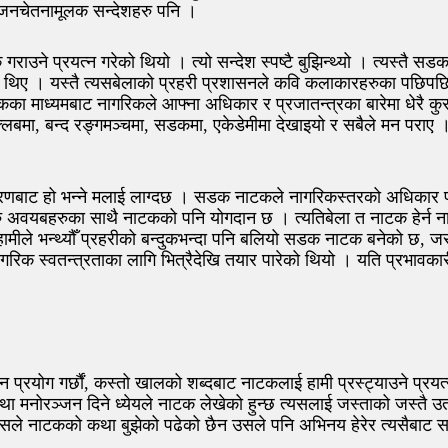
जनचेतनामूलक सन्देशहरु पनि ।
े प्रयत्न गरेको थियो । त्यो सन्देश स्पष्टै बुझिन्थ्यो । त्यस्तै सड
का थिए । यस्तै त्यसबेलाको प्रहरी प्रशासनले कवि कलाकारहरुका पछिप
ाध्यमबाट नागरिकले आफ्ना अधिकार र प्रजातन्त्रका बारेमा धेरै कुरा ब
लबमा, बन्द रङ्गमञ्चमा, सडकमा, एकेडेमीमा देखाइयो र सबैले मन पराए 
ारणबाट हो भन्ने मलाई लाग्दछ । सडक नाटकले नागरिकस्तरको अधिकार प्र
 अरु अवयबहरुका साथै नाटकको पनि योगदान छ । त्यतिबेला त नाटक हेर्न 
ले भन्थ्यौँ प्रहरीको बन्दुकभन्दा पनि बलियो सडक नाटक बनेको छ, जस
रिक स्वतन्त्रताका लागि भित्रैदेखि तयार पारेको थियो । यति प्रभावकार
प्रयोग गर्छौं, कस्तो खालको शब्दबाट नाटकलाई हामी प्रस्ट्याउने प्रयत्
 मनोरञ्जन दिने ध्येयले नाटक लेखेको हुन्छ त्यसलाई जस्ताको जस्तै उतार
सले नाटकको कथा बुझेको पढेको छैन उसले पनि अभिनय हेरेर त्यसैबाट सबै