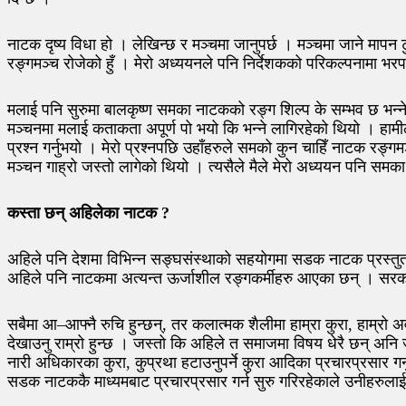
नाटक दृष्य विधा हो । लेखिन्छ र मञ्चमा जानुपर्छ । मञ्चमा जाने माप
रङ्गमञ्च रोजेको हुँ । मेरो अध्ययनले पनि निर्देशकको परिकल्पनामा भरपर्न
मलाई पनि सुरुमा बालकृष्ण समका नाटकको रङ्ग शिल्प के सम्भव छ भन्ने 
मञ्चनमा मलाई कताकता अपूर्ण पो भयो कि भन्ने लागिरहेको थियो । हामील
प्रश्न गर्नुभयो । मेरो प्रश्नपछि उहाँहरुले समको कुन चाहिँ नाटक रङ्
मञ्चन गाह्रो जस्तो लागेको थियो । त्यसैले मैले मेरो अध्ययन पनि समक
कस्ता छन् अहिलेका नाटक ?
अहिले पनि देशमा विभिन्न सङ्घसंस्थाको सहयोगमा सडक नाटक प्रस्तु
अहिले पनि नाटकमा अत्यन्त ऊर्जाशील रङ्गकर्मीहरु आएका छन् । सर
सबैमा आ–आफ्नै रुचि हुन्छन्, तर कलात्मक शैलीमा हाम्रा कुरा, हाम्रो अव
देखाउनु राम्रो हुन्छ । जस्तो कि अहिले त समाजमा विषय धेरै छन् अनि जनत
नारी अधिकारका कुरा, कुप्रथा हटाउनुपर्ने कुरा आदिका प्रचारप्रसार गर्
सडक नाटककै माध्यमबाट प्रचारप्रसार गर्न सुरु गरिरहेकाले उनीहरु