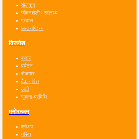
खेलकुद
जीवनशैली / स्वास्थ्य
प्रवास
अन्तर्राष्ट्रिय
विजनेश
बजार
पर्यटन
रोजगार
बैंक / वित्त
अटो
सूचना-प्रविधि
मनोरन्जन
ब्लोअप
गसिप