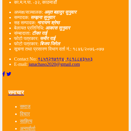
का.म.न.पा. -३२, काठमाडौं
अध्यक्ष/सञ्चालक:
अमृत बहादुर सुनुवार
सम्पादक:
सम्झना सुनुवार
सह सम्पादक:
नारायण श्रेष्ठ
बेलायत प्रतिनिधि:
आकास सुनुवार
संम्बादाता:
टीका राई
फोटो पत्रकार:
समीर राई
फोटो पत्रकार:
बिजय जिरेल
सूचना तथा प्रसारण विभाग दर्ता नं‌.: १८४६/२०७६-०७७
Contact No:
९८५१२१७१९४
,
९८१८८४३५०३
E-mail:
janachaso2020@gmail.com
समाचार
समाज
विचार
साहित्य
अन्तर्वार्ता