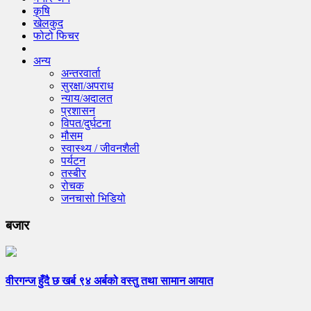
कृषि
खेलकुद
फोटो फिचर
अन्य
अन्तरवार्ता
सुरक्षा/अपराध
न्याय/अदालत
प्रशासन
विपत/दुर्घटना
मौसम
स्वास्थ्य / जीवनशैली
पर्यटन
तस्बीर
रोचक
जनचासो भिडियो
बजार
वीरगन्ज हुँदै छ खर्ब ९४ अर्बको वस्तु तथा सामान आयात