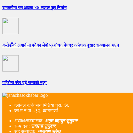
बागमतीमा गत आवमा ४४ सडक पुल निर्माण
करोडौँको लगानीमा बनेका लेदो प्रशोधन केन्द्र अपेक्षाअनुसार सञ्चालन भएन
पहिरोमा परेर दुई जनाको मृत्यु
ग्लोबल कनेक्सन मिडिया प्रा. लि.
का.म.न.पा. -३२, काठमाडौं
अध्यक्ष/सञ्चालक:
अमृत बहादुर सुनुवार
सम्पादक:
सम्झना सुनुवार
सह सम्पादक:
नारायण श्रेष्ठ