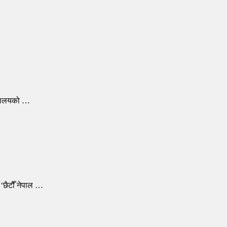
ृजनालयको …
‘छैटौँ नेपाल …