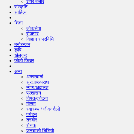
शेयर बजार
संस्कृति
साहित्य
शिक्षा
लोकसेवा
रोजगार
विज्ञान र प्रविधि
मनोरन्जन
कृषि
खेलकुद
फोटो फिचर
अन्य
अन्तरवार्ता
सुरक्षा/अपराध
न्याय/अदालत
प्रशासन
विपत/दुर्घटना
मौसम
स्वास्थ्य / जीवनशैली
पर्यटन
तस्बीर
रोचक
जनचासो भिडियो