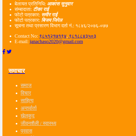
बेलायत प्रतिनिधि:
आकास सुनुवार
संम्बादाता:
टीका राई
फोटो पत्रकार:
समीर राई
फोटो पत्रकार:
बिजय जिरेल
सूचना तथा प्रसारण विभाग दर्ता नं‌.: १८४६/२०७६-०७७
Contact No:
९८५१२१७१९४
,
९८१८८४३५०३
E-mail:
janachaso2020@gmail.com
समाचार
समाज
विचार
साहित्य
अन्तर्वार्ता
खेलकुद
जीवनशैली / स्वास्थ्य
प्रवास