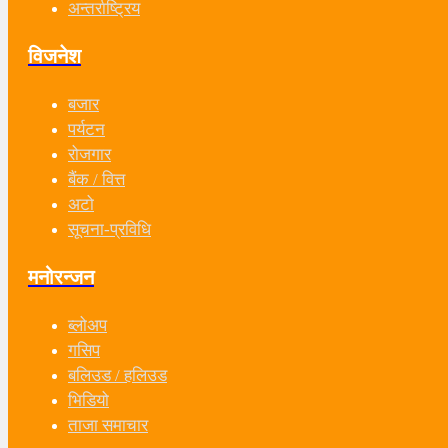
अन्तर्राष्ट्रिय
विजनेश
बजार
पर्यटन
रोजगार
बैंक / वित्त
अटो
सूचना-प्रविधि
मनोरन्जन
ब्लोअप
गसिप
बलिउड / हलिउड
भिडियो
ताजा समाचार