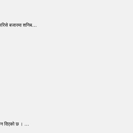
 सिरिसे बजारमा शनिब…
्देशन दिएको छ । …