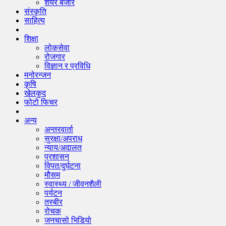
शेयर बजार
संस्कृति
साहित्य
शिक्षा
लोकसेवा
रोजगार
विज्ञान र प्रविधि
मनोरन्जन
कृषि
खेलकुद
फोटो फिचर
अन्य
अन्तरवार्ता
सुरक्षा/अपराध
न्याय/अदालत
प्रशासन
विपत/दुर्घटना
मौसम
स्वास्थ्य / जीवनशैली
पर्यटन
तस्बीर
रोचक
जनचासो भिडियो