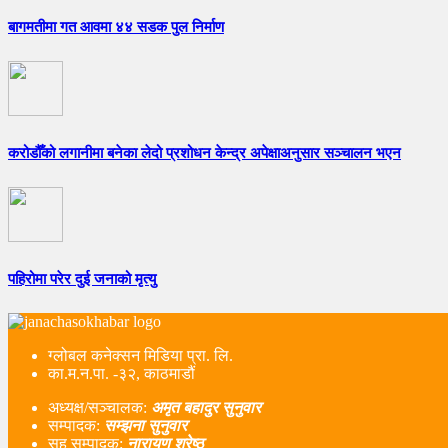
बागमतीमा गत आवमा ४४ सडक पुल निर्माण
करोडौँको लगानीमा बनेका लेदो प्रशोधन केन्द्र अपेक्षाअनुसार सञ्चालन भएन
पहिरोमा परेर दुई जनाको मृत्यु
ग्लोबल कनेक्सन मिडिया प्रा. लि.
का.म.न.पा. -३२, काठमाडौं
अध्यक्ष/सञ्चालक:
अमृत बहादुर सुनुवार
सम्पादक:
सम्झना सुनुवार
सह सम्पादक:
नारायण श्रेष्ठ