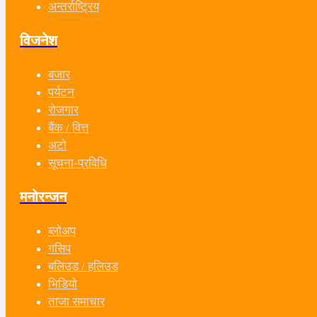
अन्तर्राष्ट्रिय
विजनेश
बजार
पर्यटन
रोजगार
बैंक / वित्त
अटो
सूचना-प्रविधि
मनोरन्जन
ब्लोअप
गसिप
बलिउड / हलिउड
भिडियो
ताजा समाचार