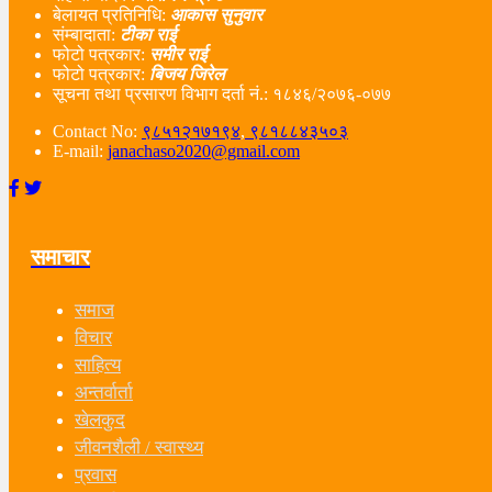
बेलायत प्रतिनिधि:
आकास सुनुवार
संम्बादाता:
टीका राई
फोटो पत्रकार:
समीर राई
फोटो पत्रकार:
बिजय जिरेल
सूचना तथा प्रसारण विभाग दर्ता नं‌.: १८४६/२०७६-०७७
Contact No:
९८५१२१७१९४
,
९८१८८४३५०३
E-mail:
janachaso2020@gmail.com
समाचार
समाज
विचार
साहित्य
अन्तर्वार्ता
खेलकुद
जीवनशैली / स्वास्थ्य
प्रवास