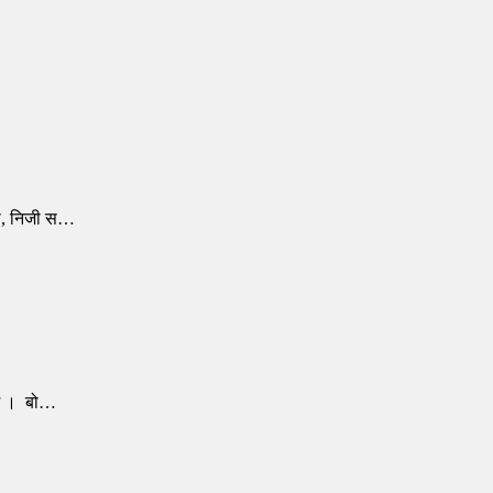
ोरी, निजी स…
ो छ । बो…