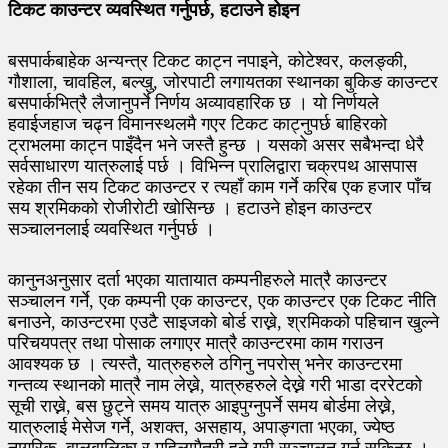
टिकट काउन्टर व्यवस्थित गर्नुपर्छ, हटाउने होइन
बसपार्कबाहेक अन्यन्त्र टिकट काट्न नपाइने, कोटेश्वर, कलङ्की,
गौशाला, चावहिल, बल्खु, जोरपाटी लगायतका स्थानका बुकिङ काउन्टर
बसपार्कभित्रै लैजानुपर्ने निर्णय अव्यावहारिक छ । यो निर्णयले
हवाईजहाज चढ्न विमानस्थलमै गएर टिकट काट्नुपर्छ बाहिरको
ट्राभलमा काट्न पाइँदैन भने जस्तै हुन्छ । यसको असर सबैभन्दा धेरै
सर्वसाधारण यात्रुलाई पर्छ । विभिन्न प्रालिद्वारा चक्रपथ आसपास
रहेका तीन सय टिकट काउन्टर र त्यहाँ काम गर्ने करिब एक हजार पाँच
सय श्रमिकको रोजीरोटी खोसिन्छ । हटाउने होइन काउन्टर
सञ्चालनलाई व्यवस्थित गर्नुपर्छ ।
कानुनअनुसार दर्ता भएका यातायात कम्पनीहरुले मात्रै काउन्टर
सञ्चालन गर्ने, एक कम्पनी एक काउन्टर, एक काउन्टर एक टिकट नीति
बनाउने, काउन्टरमा एउटै साइजको बोर्ड राख्ने, श्रमिकको पहिचान खुल्ने
परिचयपत्र तथा पोसाक लगाएर मात्रै काउन्टरमा काम गराउन
आवश्यक छ । त्यस्तै, यात्रुहरुले ठगिनु नपरोस् भनेर काउन्टरमा
गन्तव्य स्थानको मात्रै नाम लेख्ने, यात्रुहरुले देख्ने गरी भाडा दररेटको
सूची राख्ने, बस छुट्ने समय यात्रु आइपुग्नुपर्ने समय बोर्डमा लेख्ने,
यात्रुलाई मेसेज गर्ने, अशक्त, असहाय, अपाङ्गता भएका, ज्येष्ठ
नागरिक, बालबालिका र महिलामैत्री हुने गरी सञ्चालन गर्न सकिन्छ ।