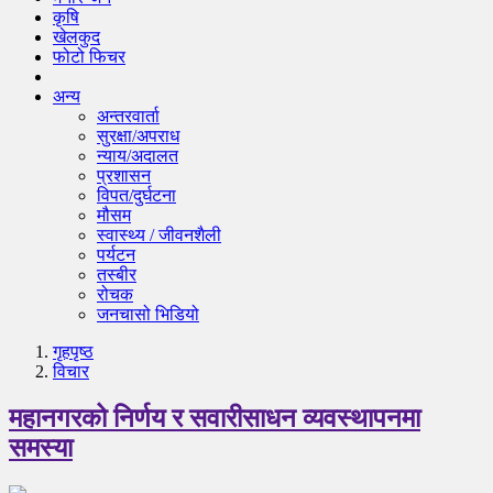
कृषि
खेलकुद
फोटो फिचर
अन्य
अन्तरवार्ता
सुरक्षा/अपराध
न्याय/अदालत
प्रशासन
विपत/दुर्घटना
मौसम
स्वास्थ्य / जीवनशैली
पर्यटन
तस्बीर
रोचक
जनचासो भिडियो
गृहपृष्‍ठ
विचार
महानगरको निर्णय र सवारीसाधन व्यवस्थापनमा
समस्या