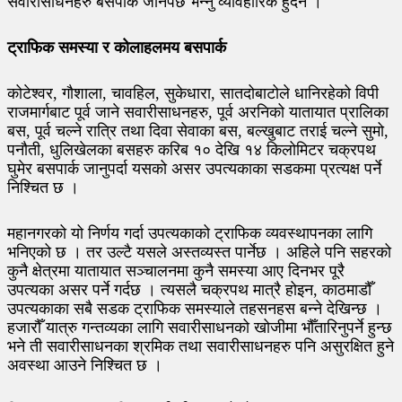
सवारीसाधनहरु बसपार्क जानैपर्छ भन्नु व्यावहारिक हुँदैन ।
ट्राफिक समस्या र कोलाहलमय बसपार्क
कोटेश्वर, गौशाला, चावहिल, सुकेधारा, सातदोबाटोले धानिरहेको विपी
राजमार्गबाट पूर्व जाने सवारीसाधनहरु, पूर्व अरनिको यातायात प्रालिका
बस, पूर्व चल्ने रात्रि तथा दिवा सेवाका बस, बल्खुबाट तराई चल्ने सुमो,
पनौती, धुलिखेलका बसहरु करिब १० देखि १४ किलोमिटर चक्रपथ
घुमेर बसपार्क जानुपर्दा यसको असर उपत्यकाका सडकमा प्रत्यक्ष पर्ने
निश्चित छ ।
महानगरको यो निर्णय गर्दा उपत्यकाको ट्राफिक व्यवस्थापनका लागि
भनिएको छ । तर उल्टै यसले अस्तव्यस्त पार्नेछ । अहिले पनि सहरको
कुनै क्षेत्रमा यातायात सञ्चालनमा कुनै समस्या आए दिनभर पूरै
उपत्यका असर पर्ने गर्दछ । त्यसलै चक्रपथ मात्रै होइन, काठमाडौँ
उपत्यकाका सबै सडक ट्राफिक समस्याले तहसनहस बन्ने देखिन्छ ।
हजारौँ यात्रु गन्तव्यका लागि सवारीसाधनको खोजीमा भौँतारिनुपर्ने हुन्छ
भने ती सवारीसाधनका श्रमिक तथा सवारीसाधनहरु पनि असुरक्षित हुने
अवस्था आउने निश्चित छ ।