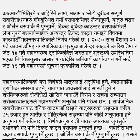
काठमाडौँ भित्रिने र बाहिरिने लामो, मध्यम र छोटो दूरीका सम्पूर्ण
सवारीसाधनहरु गोँगबुस्थित नयाँ बसपार्कभित्र लैजानुपर्ने, यात्रु चढ्न
र ओर्लन बसपार्क नै पुग्नुपर्ने, टिकट बुकिङ काउन्टर बसपार्कभित्रै
लैजानुपर्ने बसपार्कबाहेक अन्यन्त्र टिकट काट्न नपाइने विषयमा
काठमाडौँ महानगरपालिकाले निर्णय गरेको छ । २०८० साल वैशाख २९
गते काठमाडौँ महानगरपालिकाका प्रमुख बालेन्द्र साहको उपस्थितिमा र
जेठ १४ गते महानगरका ट्राफिकविज्ञ जगतमान श्रेष्ठको उपस्थितिमा
भएका निर्णयअनुसार असार १ गतेदेखि अनिवार्य कार्यान्वयन गर्ने भन्दै
जेठ १९ गते महानगरले सूचना प्रकाशित गरेको छ ।
महानगरपालिकाको यस निर्णयले यात्रुलाई असुविधा हुने, काठमाडौँमा
ट्राफिक समस्या बढ्ने, यातायात व्यवसायीलाई सास्ती हुने र
श्रमिकहरुको रोजीरोटी खोसिने जनाउँदै निर्णय र सूचना सच्याउन
सरोकारवालाहरुले महानगरसँग अनुरोध पनि गरेका छन् । सार्वजनिक
सवारीसाधनबाट दैनिक काठमाडौँ छाड्ने यात्रुहरुको सङ्ख्या करिब
७५ हजार हुन आउँछ र भित्रिनेको सङ्ख्या पनि सोही अनुपातमा हुने
अनुमान गर्न सकिन्छ । निर्णयअनुसार ती यात्रु उपत्यका जुनसुकै
स्थानको भए पनि टिकट काट्न बसपार्क पुग्नुपर्ने हुन्छ । सवारीसाधन
चढ्न बसपार्क पुग्नुपर्ने हुन्छ । ओर्लिन बसपार्क नै पुग्नुपर्ने हुन्छ । यसले