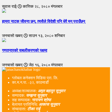
सुवास राई|
कात्तिक २८, २०८० मंगलबार
हाम्रा नाटक जीवन्त छन्, त्यसैले विदेशी पनि धेरै मन् पराउँछन्
जनचासो खबर|
साउन १३, २०८० शनिबार
गणतन्त्रको सबलीकरणको पक्षमा
जनचासो खबर|
जेठ १६, २०८० मंगलबार
ग्लोबल कनेक्सन मिडिया प्रा. लि.
का.म.न.पा. -३२, काठमाडौं
अध्यक्ष/सञ्चालक:
अमृत बहादुर सुनुवार
सम्पादक:
सम्झना सुनुवार
सह सम्पादक:
नारायण श्रेष्ठ
बेलायत प्रतिनिधि:
आकास सुनुवार
संम्बादाता:
टीका राई