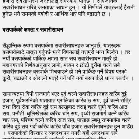
हजारौँ सर्वसाधारण जनतालाई समस्यामा पार्नेछ । सार्वजनिक
सवारीसाधन गरिब जनताका साधन हुन् । यो निर्णयले यात्रुलाई हैरानी
हुनेछ भने समयको बर्बादी र आर्थिक भार पनि बढाउने छ ।
बसपार्कको क्षमता र सवारीसाधन
सैद्धान्तिक रुपमा बसपार्कमा सवारीसाधनहरु जानुपर्छ, यात्रुहरु
बसपार्कबाटै यात्रा गर्नुपर्छ भन्ने विषयलाई नराम्रो भन्न मिल्दैन । तर
नयाँ बसपार्कको पार्किङ क्षमता सात सय सवारीसाधन मात्रै हो ।
महानगरको निर्णयअनुसार लामो, मध्यम र छोटो दूरीमा चल्ने सबै
सवारीसाधनहरु बसपार्क भित्र्याउने हो भने पार्किङ गर्ने विषय परको
कुरो, चढाउने र ओराल्ने मात्रै गर्न पनि नयाँ बसपार्कले धान्न सक्दैन ।
सामान्यतया विपी राजमार्ग भएर पूर्व चल्ने सवारीसाधनहरु करिब दुई
हजार, पूर्वअरनिको यातायात प्रालिका करिब छ सय, पूर्व चल्ने रात्रि
तथा दिवा सेवा करिब दुई सय बल्खुबाट तराई चल्ने सुमो करिब आठ
सय, पनौती–धुलिखेलका करिब चार सय, पृथ्वी राजमार्ग चल्ने करिब
चार सय, पश्चिम चल्ने करिब सात सय, पासाङ ल्हामु राजमार्गमा चल्ने
करिब दुई सय गर्दा करिब करिब पाँच हजार सवारीसाधनहरु हुन आउँछ
। बसपार्कको विस्तार र व्यवस्थापन नगरी यही अवस्थामा सबै