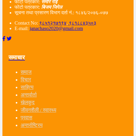
फोटो पत्रकार:
समीर राई
फोटो पत्रकार:
बिजय जिरेल
सूचना तथा प्रसारण विभाग दर्ता नं‌.: १८४६/२०७६-०७७
Contact No:
९८५१२१७१९४
,
९८१८८४३५०३
E-mail:
janachaso2020@gmail.com
समाचार
समाज
विचार
साहित्य
अन्तर्वार्ता
खेलकुद
जीवनशैली / स्वास्थ्य
प्रवास
अन्तर्राष्ट्रिय