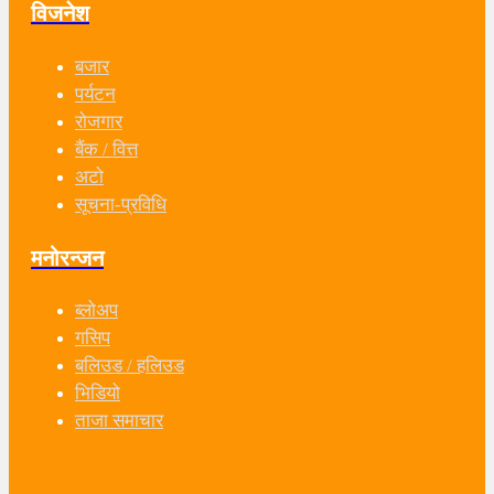
विजनेश
बजार
पर्यटन
रोजगार
बैंक / वित्त
अटो
सूचना-प्रविधि
मनोरन्जन
ब्लोअप
गसिप
बलिउड / हलिउड
भिडियो
ताजा समाचार