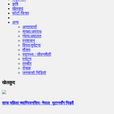
कृषि
खेलकुद
फोटो फिचर
अन्य
अन्तरवार्ता
सुरक्षा/अपराध
न्याय/अदालत
प्रशासन
विपत/दुर्घटना
मौसम
स्वास्थ्य / जीवनशैली
पर्यटन
तस्बीर
रोचक
जनचासो भिडियो
खेलकुद
साफ महिला च्याम्पियनसिपः नेपाल भुटानसँग भिड्दै