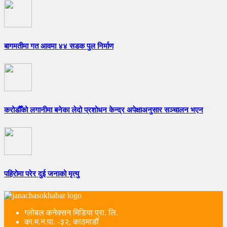
बागमतीमा गत आवमा ४४ सडक पुल निर्माण
करोडौँको लगानीमा बनेका लेदो प्रशोधन केन्द्र अपेक्षाअनुसार सञ्चालन भएन
पहिरोमा परेर दुई जनाको मृत्यु
ग्लोबल कनेक्सन मिडिया प्रा. लि.
का.म.न.पा. -३२, काठमाडौं