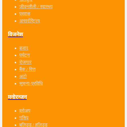
जीवनशैली / स्वास्थ्य
प्रवास
अन्तर्राष्ट्रिय
विजनेश
बजार
पर्यटन
रोजगार
बैंक / वित्त
अटो
सूचना-प्रविधि
मनोरन्जन
ब्लोअप
गसिप
बलिउड / हलिउड