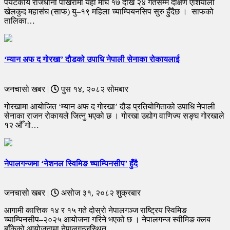
पर्यटकीय राजधानी पोखरामा यही माघ १७ देखि २४ गतेसम्म दक्षिण एशियाली
खेलकुद महासंघ (साफ) यु–१९ महिला च्याम्पियनसिप सुरु हुँदैछ । साफको
तालिका…
‘म्यान अफ द गोरखा’ दौडको उपाधि नेपाली सेनाका रोकायलाई
जनचासो खबर |
पुस १४, २०८२ सोमबार
गोरखामा आयोजित ‘म्यान अफ द गोरखा’ दौड प्रतियोगिताको उपाधि नेपाली
सेनाका राजन रोकायले जित्नु भएको छ । गोरखा उद्योग वाणिज्य सङ्घ गोरखाले
१२ औँ गो…
नेपालगन्जमा ‘नेशनल स्विमिङ च्याम्पिनसीप’ हुँदै
जनचासो खबर |
असोज ३१, २०८२ शुक्रबार
आगामी कात्तिक १४ र १५ गते दोस्रो नेपालगञ्ज राष्ट्रिय स्विमिङ
च्याम्पिनसीप–२०२५ आयोजना गरिने भएको छ । नेपालगन्ज स्वीमिङ क्लब
बाँकेको आयोजनामा नेपालगन्जस्थित …