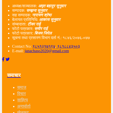
अध्यक्ष/सञ्चालक:
अमृत बहादुर सुनुवार
सम्पादक:
सम्झना सुनुवार
सह सम्पादक:
नारायण श्रेष्ठ
बेलायत प्रतिनिधि:
आकास सुनुवार
संम्बादाता:
टीका राई
फोटो पत्रकार:
समीर राई
फोटो पत्रकार:
बिजय जिरेल
सूचना तथा प्रसारण विभाग दर्ता नं‌.: १८४६/२०७६-०७७
Contact No:
९८५१२१७१९४
,
९८१८८४३५०३
E-mail:
janachaso2020@gmail.com
समाचार
समाज
विचार
साहित्य
अन्तर्वार्ता
खेलकुद