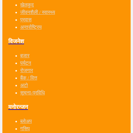
खेलकुद
जीवनशैली / स्वास्थ्य
प्रवास
अन्तर्राष्ट्रिय
विजनेश
बजार
पर्यटन
रोजगार
बैंक / वित्त
अटो
सूचना-प्रविधि
मनोरन्जन
ब्लोअप
गसिप