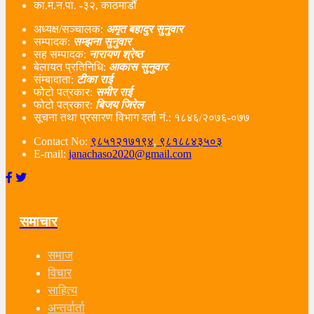
का.म.न.पा. -३२, काठमाडौं
अध्यक्ष/सञ्चालक:
अमृत बहादुर सुनुवार
सम्पादक:
सम्झना सुनुवार
सह सम्पादक:
नारायण श्रेष्ठ
बेलायत प्रतिनिधि:
आकास सुनुवार
संम्बादाता:
टीका राई
फोटो पत्रकार:
समीर राई
फोटो पत्रकार:
बिजय जिरेल
सूचना तथा प्रसारण विभाग दर्ता नं‌.: १८४६/२०७६-०७७
Contact No:
९८५१२१७१९४
,
९८१८८४३५०३
E-mail:
janachaso2020@gmail.com
समाचार
समाज
विचार
साहित्य
अन्तर्वार्ता