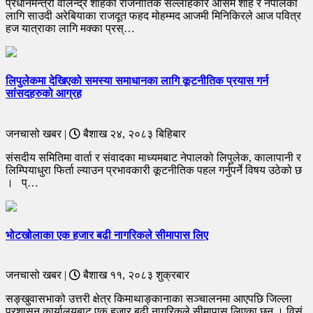
प्रधानमन्त्री वालेन्द्र शाहका राजनीतिक सल्लाहकार असिम शाह र नेपालका
लागि साउदी अरेबियाका राजदूत फहद मोहम्मद आजमी मिनिकिरले आज पवित्र
हज यात्राका लागि मक्का प्रस्…
लिपुलेकमा देखिएको समस्या समाधानका लागि कूटनीतिक प्रयास गर्न
सांसदहरुको आग्रह
जनचासो खबर |
बैशाख २४, २०८३ बिहिबार
संसदीय समितिमा वार्ता र संवादका माध्यमबाट नेपालको लिपुलेक, कालापानी र
लिम्पियाधुरा फिर्ता ल्याउन प्रभावकारी कूटनीतिक पहल गर्नुपर्ने विषय उठेको छ
। प्…
भोटखोलाका एक हजार बढी नागरिकले सीमापास लिए
जनचासो खबर |
बैशाख ११, २०८३ शुक्रबार
सङ्खुवासभाको उत्तरी क्षेत्र किमाथाङ्कानाका सञ्चालनमा आएपछि जिल्ला
प्रशासन कार्यालयबाट एक हजार बढी नागरिकले सीमापास लिएका छन् । विसं