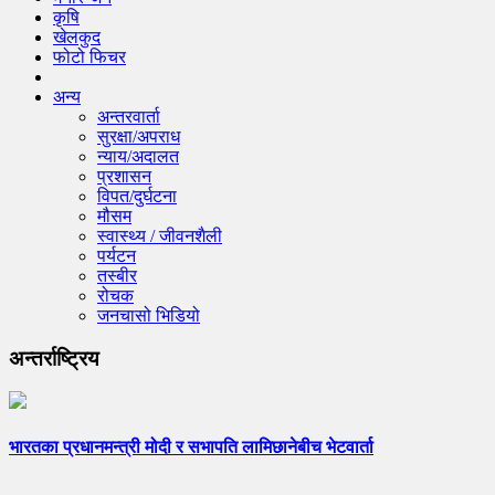
कृषि
खेलकुद
फोटो फिचर
अन्य
अन्तरवार्ता
सुरक्षा/अपराध
न्याय/अदालत
प्रशासन
विपत/दुर्घटना
मौसम
स्वास्थ्य / जीवनशैली
पर्यटन
तस्बीर
रोचक
जनचासो भिडियो
अन्तर्राष्ट्रिय
भारतका प्रधानमन्त्री मोदी र सभापति लामिछानेबीच भेटवार्ता