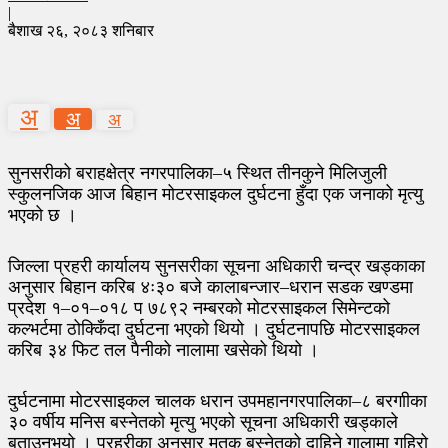
|
बैशाख २६, २०८३ शनिबार
अ
अ
अ
सुनसरीको बराहक्षेत्र नगरपालिका–५ स्थित तीनकुने मिलिजुली
स्कुलनजिक आज बिहान मोटरसाइकल दुर्घटना हुँदा एक जनाको मृत्यु
भएको छ ।
जिल्ला प्रहरी कार्यालय सुनसरीका सूचना अधिकारी चन्द्र खड्काका
अनुसार बिहान करिब ४ः३० बजे कालाबन्जार–धरान सडक खण्डमा
प्रदेश १–०१–०१८ प ७८९२ नम्बरको मोटरसाइकल सिमेन्टको
कल्भर्टमा ठोक्किँदा दुर्घटना भएको थियो । दुर्घटनापछि मोटरसाइकल
करिब ३४ फिट तल पैनीको नालामा खसेको थियो ।
दुर्घटनामा मोटरसाइकल चालक धरान उपमहानगरपालिका–८ बरगाीका
३० वर्षीय मनिस बस्नेतको मृत्यु भएको सूचना अधिकारी खड्काले
बताउनुभयो । प्रहरीका अनुसार मृतक बस्नेतको दाहिने गालामा गहिरो