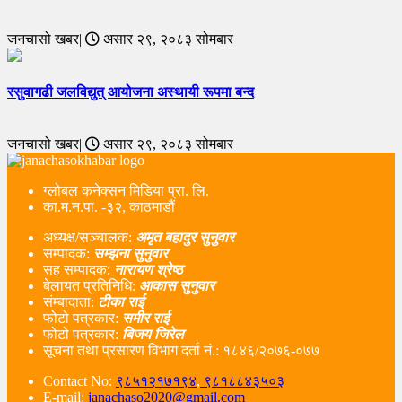
जनचासो खबर|
असार २९, २०८३ सोमबार
रसुवागढी जलविद्युत् आयोजना अस्थायी रूपमा बन्द
जनचासो खबर|
असार २९, २०८३ सोमबार
ग्लोबल कनेक्सन मिडिया प्रा. लि.
का.म.न.पा. -३२, काठमाडौं
अध्यक्ष/सञ्चालक:
अमृत बहादुर सुनुवार
सम्पादक:
सम्झना सुनुवार
सह सम्पादक:
नारायण श्रेष्ठ
बेलायत प्रतिनिधि:
आकास सुनुवार
संम्बादाता:
टीका राई
फोटो पत्रकार:
समीर राई
फोटो पत्रकार:
बिजय जिरेल
सूचना तथा प्रसारण विभाग दर्ता नं‌.: १८४६/२०७६-०७७
Contact No:
९८५१२१७१९४
,
९८१८८४३५०३
E-mail:
janachaso2020@gmail.com