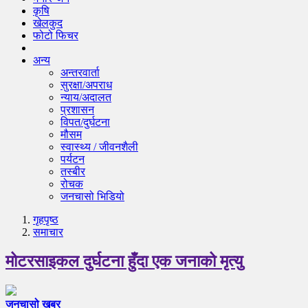
कृषि
खेलकुद
फोटो फिचर
अन्य
अन्तरवार्ता
सुरक्षा/अपराध
न्याय/अदालत
प्रशासन
विपत/दुर्घटना
मौसम
स्वास्थ्य / जीवनशैली
पर्यटन
तस्बीर
रोचक
जनचासो भिडियो
गृहपृष्‍ठ
समाचार
मोटरसाइकल दुर्घटना हुँदा एक जनाको मृत्यु
जनचासो खबर