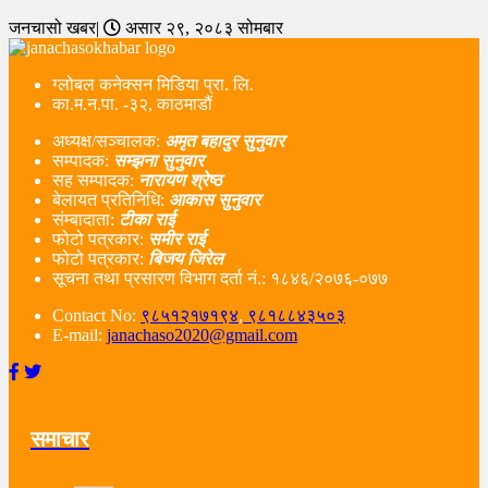
जनचासो खबर|
असार २९, २०८३ सोमबार
ग्लोबल कनेक्सन मिडिया प्रा. लि.
का.म.न.पा. -३२, काठमाडौं
अध्यक्ष/सञ्चालक:
अमृत बहादुर सुनुवार
सम्पादक:
सम्झना सुनुवार
सह सम्पादक:
नारायण श्रेष्ठ
बेलायत प्रतिनिधि:
आकास सुनुवार
संम्बादाता:
टीका राई
फोटो पत्रकार:
समीर राई
फोटो पत्रकार:
बिजय जिरेल
सूचना तथा प्रसारण विभाग दर्ता नं‌.: १८४६/२०७६-०७७
Contact No:
९८५१२१७१९४
,
९८१८८४३५०३
E-mail:
janachaso2020@gmail.com
समाचार