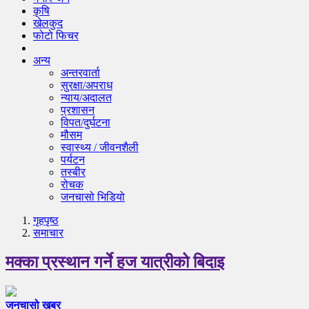
कृषि
खेलकुद
फोटो फिचर
अन्य
अन्तरवार्ता
सुरक्षा/अपराध
न्याय/अदालत
प्रशासन
विपत/दुर्घटना
मौसम
स्वास्थ्य / जीवनशैली
पर्यटन
तस्बीर
रोचक
जनचासो भिडियो
गृहपृष्‍ठ
समाचार
मक्का प्रस्थान गर्ने हज यात्रीको बिदाइ
जनचासो खबर