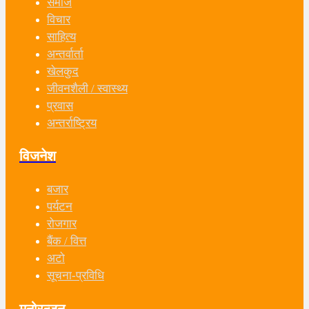
समाज
विचार
साहित्य
अन्तर्वार्ता
खेलकुद
जीवनशैली / स्वास्थ्य
प्रवास
अन्तर्राष्ट्रिय
विजनेश
बजार
पर्यटन
रोजगार
बैंक / वित्त
अटो
सूचना-प्रविधि
मनोरन्जन