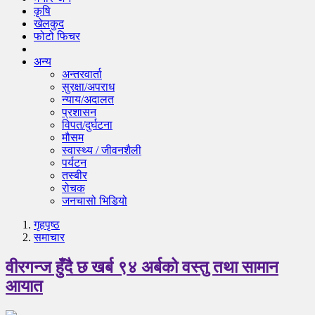
कृषि
खेलकुद
फोटो फिचर
अन्य
अन्तरवार्ता
सुरक्षा/अपराध
न्याय/अदालत
प्रशासन
विपत/दुर्घटना
मौसम
स्वास्थ्य / जीवनशैली
पर्यटन
तस्बीर
रोचक
जनचासो भिडियो
गृहपृष्‍ठ
समाचार
वीरगन्ज हुँदै छ खर्ब ९४ अर्बको वस्तु तथा सामान
आयात