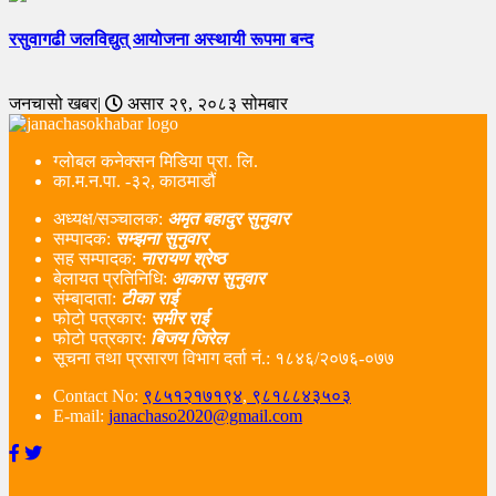
रसुवागढी जलविद्युत् आयोजना अस्थायी रूपमा बन्द
जनचासो खबर|
असार २९, २०८३ सोमबार
ग्लोबल कनेक्सन मिडिया प्रा. लि.
का.म.न.पा. -३२, काठमाडौं
अध्यक्ष/सञ्चालक:
अमृत बहादुर सुनुवार
सम्पादक:
सम्झना सुनुवार
सह सम्पादक:
नारायण श्रेष्ठ
बेलायत प्रतिनिधि:
आकास सुनुवार
संम्बादाता:
टीका राई
फोटो पत्रकार:
समीर राई
फोटो पत्रकार:
बिजय जिरेल
सूचना तथा प्रसारण विभाग दर्ता नं‌.: १८४६/२०७६-०७७
Contact No:
९८५१२१७१९४
,
९८१८८४३५०३
E-mail:
janachaso2020@gmail.com