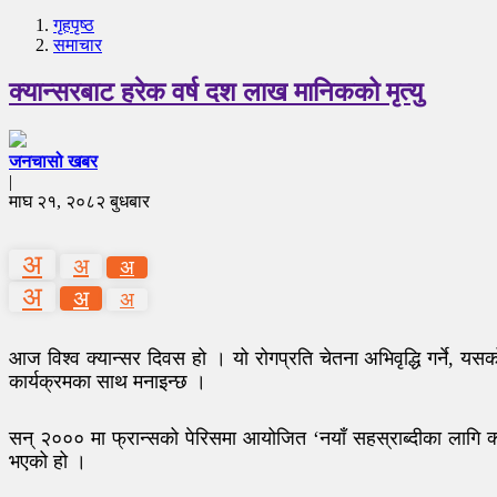
गृहपृष्‍ठ
समाचार
क्यान्सरबाट हरेक वर्ष दश लाख मानिकको मृत्यु
जनचासो खबर
|
माघ २१, २०८२ बुधबार
अ
अ
अ
अ
अ
अ
आज विश्व क्यान्सर दिवस हो । यो रोगप्रति चेतना अभिवृद्धि गर्ने, य
कार्यक्रमका साथ मनाइन्छ ।
सन् २००० मा फ्रान्सको पेरिसमा आयोजित ‘नयाँ सहस्राब्दीका लागि क्य
भएको हो ।