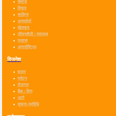
समाज
विचार
साहित्य
अन्तर्वार्ता
खेलकुद
जीवनशैली / स्वास्थ्य
प्रवास
अन्तर्राष्ट्रिय
विजनेश
बजार
पर्यटन
रोजगार
बैंक / वित्त
अटो
सूचना-प्रविधि