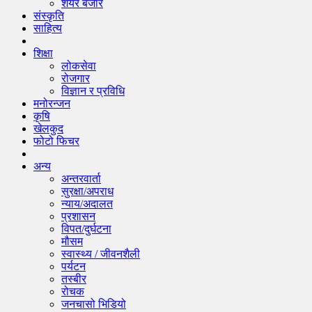
शेयर बजार
संस्कृति
साहित्य
शिक्षा
लोकसेवा
रोजगार
विज्ञान र प्रविधि
मनोरन्जन
कृषि
खेलकुद
फोटो फिचर
अन्य
अन्तरवार्ता
सुरक्षा/अपराध
न्याय/अदालत
प्रशासन
विपत/दुर्घटना
मौसम
स्वास्थ्य / जीवनशैली
पर्यटन
तस्बीर
रोचक
जनचासो भिडियो