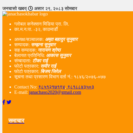
जनचासो खबर|
असार २९, २०८३ सोमबार
ग्लोबल कनेक्सन मिडिया प्रा. लि.
का.म.न.पा. -३२, काठमाडौं
अध्यक्ष/सञ्चालक:
अमृत बहादुर सुनुवार
सम्पादक:
सम्झना सुनुवार
सह सम्पादक:
नारायण श्रेष्ठ
बेलायत प्रतिनिधि:
आकास सुनुवार
संम्बादाता:
टीका राई
फोटो पत्रकार:
समीर राई
फोटो पत्रकार:
बिजय जिरेल
सूचना तथा प्रसारण विभाग दर्ता नं‌.: १८४६/२०७६-०७७
Contact No:
९८५१२१७१९४
,
९८१८८४३५०३
E-mail:
janachaso2020@gmail.com
समाचार