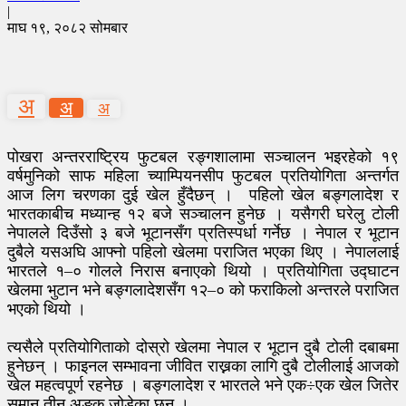
|
माघ १९, २०८२ सोमबार
अ
अ
अ
पोखरा अन्तरराष्ट्रिय फुटबल रङ्गशालामा सञ्चालन भइरहेको १९
वर्षमुनिको साफ महिला च्याम्पियनसीप फुटबल प्रतियोगिता अन्तर्गत
आज लिग चरणका दुई खेल हुँदैछन् । पहिलो खेल बङ्गलादेश र
भारतकाबीच मध्यान्ह १२ बजे सञ्चालन हुनेछ । यसैगरी घरेलु टोली
नेपालले दिउँसो ३ बजे भूटानसँग प्रतिस्पर्धा गर्नेछ । नेपाल र भूटान
दुबैले यसअघि आफ्नो पहिलो खेलमा पराजित भएका थिए । नेपाललाई
भारतले १–० गोलले निरास बनाएको थियो । प्रतियोगिता उद्घाटन
खेलमा भुटान भने बङ्गलादेशसँग १२–० को फराकिलो अन्तरले पराजित
भएको थियो ।
त्यसैले प्रतियोगिताको दोस्रो खेलमा नेपाल र भूटान दुबै टोली दबाबमा
हुनेछन् । फाइनल सम्भावना जीवित राख्नका लागि दुबै टोलीलाई आजको
खेल महत्वपूर्ण रहनेछ । बङ्गलादेश र भारतले भने एक÷एक खेल जितेर
समान तीन अङ्क जोडेका छन् ।