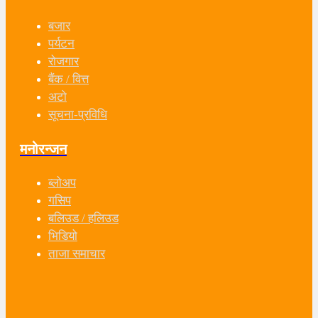
बजार
पर्यटन
रोजगार
बैंक / वित्त
अटो
सूचना-प्रविधि
मनोरन्जन
ब्लोअप
गसिप
बलिउड / हलिउड
भिडियो
ताजा समाचार