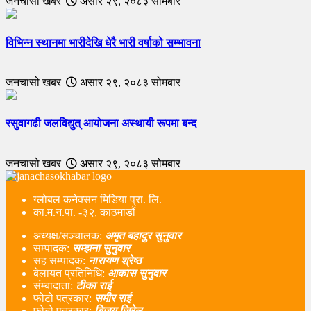
जनचासो खबर|
असार २९, २०८३ सोमबार
विभिन्न स्थानमा भारीदेखि धेरै भारी वर्षाको सम्भावना
जनचासो खबर|
असार २९, २०८३ सोमबार
रसुवागढी जलविद्युत् आयोजना अस्थायी रूपमा बन्द
जनचासो खबर|
असार २९, २०८३ सोमबार
ग्लोबल कनेक्सन मिडिया प्रा. लि.
का.म.न.पा. -३२, काठमाडौं
अध्यक्ष/सञ्चालक:
अमृत बहादुर सुनुवार
सम्पादक:
सम्झना सुनुवार
सह सम्पादक:
नारायण श्रेष्ठ
बेलायत प्रतिनिधि:
आकास सुनुवार
संम्बादाता:
टीका राई
फोटो पत्रकार:
समीर राई
फोटो पत्रकार:
बिजय जिरेल