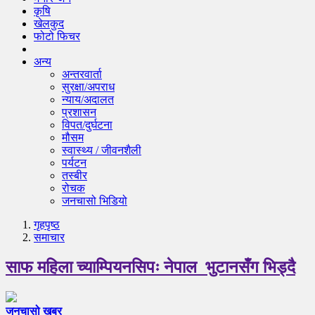
कृषि
खेलकुद
फोटो फिचर
अन्य
अन्तरवार्ता
सुरक्षा/अपराध
न्याय/अदालत
प्रशासन
विपत/दुर्घटना
मौसम
स्वास्थ्य / जीवनशैली
पर्यटन
तस्बीर
रोचक
जनचासो भिडियो
गृहपृष्‍ठ
समाचार
साफ महिला च्याम्पियनसिपः नेपाल भुटानसँग भिड्दै
जनचासो खबर