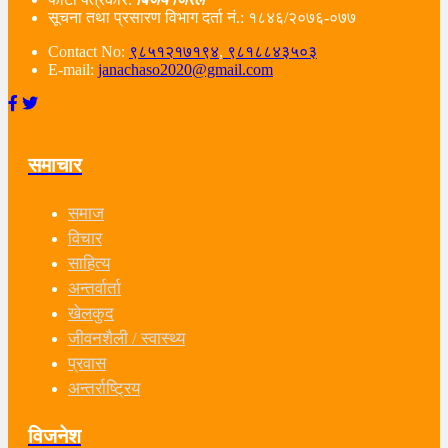
सूचना तथा प्रसारण विभाग दर्ता नं‌.: १८४६/२०७६-०७७
Contact No:
९८५१२१७१९४
,
९८१८८४३५०३
E-mail:
janachaso2020@gmail.com
समाचार
समाज
विचार
साहित्य
अन्तर्वार्ता
खेलकुद
जीवनशैली / स्वास्थ्य
प्रवास
अन्तर्राष्ट्रिय
विजनेश