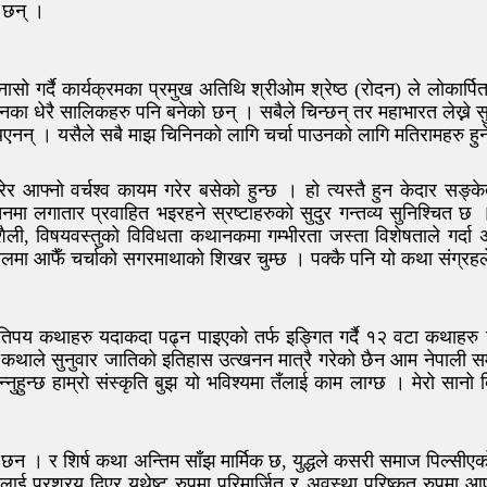
 छन् ।
 गुनासो गर्दै कार्यक्रमका प्रमुख अतिथि श्रीओम श्रेष्ठ (रोदन) ले लोकार
। र उनका धेरै सालिकहरु पनि बनेको छन् । सबैले चिन्छन् तर महाभारत लेख्
् । यसैले सबै माझ चिनिनको लागि चर्चा पाउनको लागि मतिरामहरु हुनेपर्न
गरेर आफ्नो वर्चश्व कायम गरेर बसेको हुन्छ । हो त्यस्तै हुन केदार स
तनमा लगातार प्रवाहित भइरहने स्रष्टाहरुको सुदुर गन्तव्य सुनिश्चित छ ।
 विषयवस्तुको विविधता कथानकमा गम्भीरता जस्ता विशेषताले गर्दा अन्
 बलमा आफैँ चर्चाको सगरमाथाको शिखर चुम्छ । पक्कै पनि यो कथा संग्र
तिपय कथाहरु यदाकदा पढ्न पाइएको तर्फ इङ्गित गर्दै १२ वटा कथाहरु 
 कथाले सुनुवार जातिको इतिहास उत्खनन मात्रै गरेको छैन आम नेपाली 
इँ भन्नुहुन्छ हाम्रो संस्कृति बुझ यो भविश्यमा तँलाई काम लाग्छ । मेरो 
छन । र शिर्ष कथा अन्तिम साँझ मार्मिक छ, युद्धले कसरी समाज पिल्सी
दलाई प्रश्रय दिएर यथेष्ट रुपमा परिमार्जित र अवस्था परिष्कृत रुप