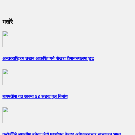
भर्खरै
अन्तरराष्ट्रिय उडान आकर्षित गर्न पोखरा विमानस्थलमा छुट
बागमतीमा गत आवमा ४४ सडक पुल निर्माण
करोडौँको लगानीमा बनेका लेदो प्रशोधन केन्द्र अपेक्षाअनुसार सञ्चालन भएन