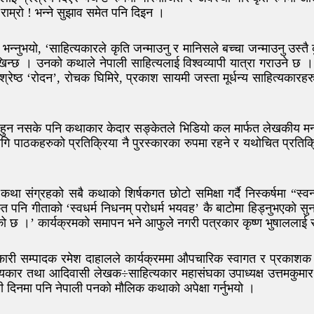
ाम्रो ! भन्ने सुझाव समेत पनि दिइन ।
ष्ठले भन्नुभयो, ‘साहित्यकारले कृति जन्माउनु र मानिसले बच्चा जन्माउनु उ
न्छ । उनको कथाले नेपाली साहित्यलाई विश्वव्यापी यात्रा गराउने छ । 
्ठ ‘रोदन’, रोचक घिमिरे, प्रकाश सायमी जस्ता मूर्धन्य साहित्यकारहरु
त हुन नसके पनि कथाकार केदार सङ्केतले भिडियो कल मार्फत लेखकीय मन्त
गि पाठकहरुको प्रतिक्रिया नै पुरस्कारका रुपमा रहने र यथोचित प्रतिक्रि
कथा संग्रहको सबै कथाको शिर्षकगत छोटो समिक्षा गर्दै निस्कर्षमा “स्वन
केत पनि गीताको ‘स्वधर्म निधनम् परोधर्म भयवह’ कै बाटोमा हिड्नुभएको सुनक
गरेको छ ।’ कार्यक्रमको समापन भने आफुले नगरी पत्रकार कृष्ण भुषाललाई 
कारी सम्पादक रमेश दाहालले कार्यक्रममा औपचारिक स्वागत र प्रकाशक 
हित्यकार तथा आदिवासी लेखक÷साहित्यकार महासंघका उपाध्यक्ष उत्तमकुम
 दिनमा पनि नेपाली पनको मौलिक कथाको अपेक्षा गर्नुभयो ।