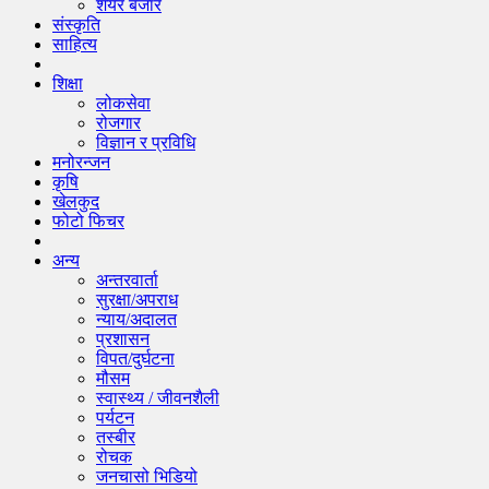
शेयर बजार
संस्कृति
साहित्य
शिक्षा
लोकसेवा
रोजगार
विज्ञान र प्रविधि
मनोरन्जन
कृषि
खेलकुद
फोटो फिचर
अन्य
अन्तरवार्ता
सुरक्षा/अपराध
न्याय/अदालत
प्रशासन
विपत/दुर्घटना
मौसम
स्वास्थ्य / जीवनशैली
पर्यटन
तस्बीर
रोचक
जनचासो भिडियो