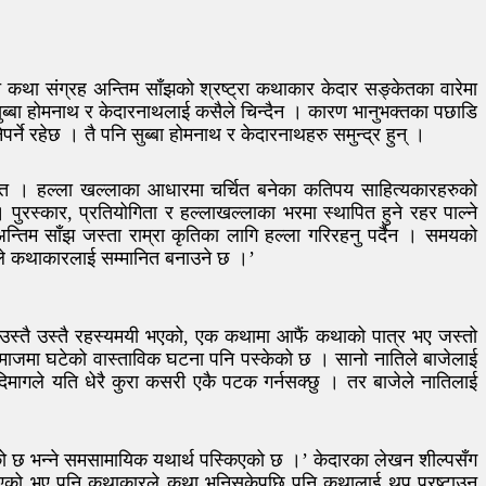
्पित कथा संग्रह अन्तिम साँझको श्रष्ट्रा कथाकार केदार सङ्केतका वारेमा
ने सुब्बा होमनाथ र केदारनाथलाई कसैले चिन्दैन । कारण भानुभक्तका पछाडि
े रहेछ । तै पनि सुब्बा होमनाथ र केदारनाथहरु समुन्द्र हुन् ।
ङ्केत । हल्ला खल्लाका आधारमा चर्चित बनेका कतिपय साहित्यकारहरुको
 पुरस्कार, प्रतियोगिता र हल्लाखल्लाका भरमा स्थापित हुने रहर पाल्ने
तिम साँझ जस्ता राम्रा कृतिका लागि हल्ला गरिरहनु पर्दैन । समयको
हले कथाकारलाई सम्मानित बनाउने छ ।’
उस्तै उस्तै रहस्यमयी भएको, एक कथामा आफैं कथाको पात्र भए जस्तो
समाजमा घटेको वास्ताविक घटना पनि पस्केको छ । सानो नातिले बाजेलाई
सानो दिमागले यति धेरै कुरा कसरी एकै पटक गर्नसक्छु । तर बाजेले नातिलाई
एको छ भन्ने समसामायिक यथार्थ पस्किएको छ ।’ केदारका लेखन शील्पसँग
मा आएको भए पनि कथाकारले कथा भनिसकेपछि पनि कथालाई थप प्रष्टाउन