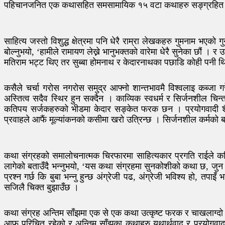
पहिचानजनित एक कथासहित समसामायिक १५ वटा कथाहरु सङ्ग्रहित
साहित्य जस्तो विशुद्ध क्षेत्रमा पनि धेरै राम्रा लेखकहरु गुमनाम भएको
बोल्नुभयो, ‘हामीले रामायण लेख्ने भानुभक्तको वारेमा धेरै सुनेका छौं 
मतिराम भट्ट थिए तर सुब्बा होमनाथ र केदारनाथका पछाडि कोही पनी थिएनन
कसैले चर्चा गरोस नगरोस समुद्र आफ्नो शान्तभावमै विश्वलाइ कब्जा 
अस्तित्व सदैव स्थिर हुन सक्दैन । काव्यिक स्वधर्म र सिर्जनशील चिन्
कतिपय सर्जकहरुको भीडमा केदार सङ्केत फरक छन । प्रयोगवादी शैली,
प्रवाहले आफैं मूल्यांकनको कसीमा खरो उत्रिन्छ । सिर्जनशील कर्मको
कथा संग्रहको समालोचनात्मक चिरफारमा साहित्यकार प्रगति राईले क
लागेको बताउँदै भन्नुभयो, ‘यस कथा संग्रहमा सुनकोशीको कथा छ, जुन
प्रश्न गर्छ कि बुबा भन्नु हुन्छ अंग्रेजी पढ, अंग्रेजी भविश्य हो, तपा
सजिलै चिक्त बुझाउँछ ।
कथा संग्रह अन्तिम साँझमा एक से एक कथा उत्कृष्ट फरक र चाखलाग्दो 
आफू परिचित रहेको र अन्तिम साँझका कथाहरु यथार्थवाद र प्रयोगवा