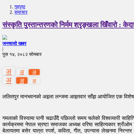
गृहपृष्‍ठ
समाचार
संस्कृति पुस्तान्तरणको निर्मम श्रृङ्खला खिँवारो : के
जनचासो खबर
|
पुस १४, २०८२ सोमबार
अ
अ
अ
अ
अ
अ
ललितपुर मानभवनको अइला लन्जमा आइतवार साँझ आयोजित एक विशेष कार
गमलाको विरुवामा पानी चढाउँदै पछिल्लो समय चलेको विश्वव्यापी साहित
कार्यक्रममा नेपाल स्रष्टा समाजका अध्यक्ष वरिष्ठ साहित्यकार श्रीओ
बेलायतमा बसेर यात्रा स्पर्श, कविता, गीत, उपन्यास लेखनमा निरन्त