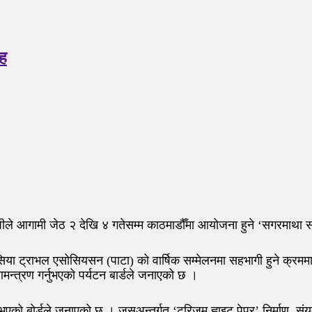
रह
शीले आगामी जेठ २ देखि ४ गतेसम्म काठमाडौँमा आयोजना हुने ‘सगरमाथा 
ा ट्राभल एसोसियसन (पाटा) को वार्षिक सम्मेलनमा सहभागी हुने क्रममा स
 आमन्त्रण गर्नुभएको पर्यटन बार्डले जनाएको छ ।
न भएको बोर्डले जनाएको छ । जसअन्तर्गत ‘टुरिजम ह्वाइट पेपर’ निर्माण, सं