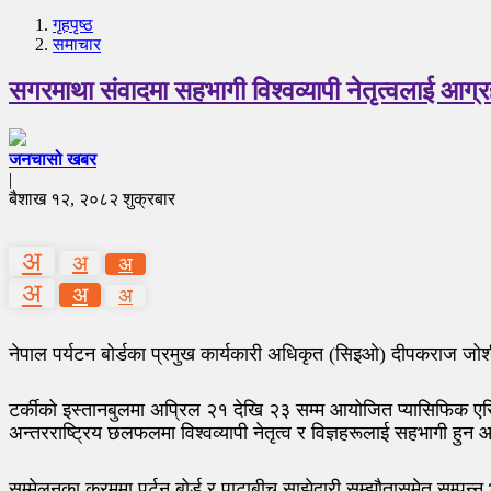
गृहपृष्‍ठ
समाचार
सगरमाथा संवादमा सहभागी विश्वव्यापी नेतृत्वलाई आग्
जनचासो खबर
|
बैशाख १२, २०८२ शुक्रबार
अ
अ
अ
अ
अ
अ
नेपाल पर्यटन बोर्डका प्रमुख कार्यकारी अधिकृत (सिइओ) दीपकराज जो
टर्कीको इस्तानबुलमा अप्रिल २१ देखि २३ सम्म आयोजित प्यासिफिक एसिय
अन्तरराष्ट्रिय छलफलमा विश्वव्यापी नेतृत्व र विज्ञहरूलाई सहभागी हुन
सम्मेलनका क्रममा पर्टन बोर्ड र पाटाबीच साझेदारी सम्झौतासमेत सम्पन्