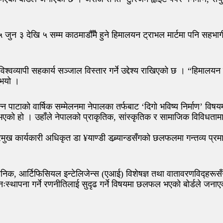
जुन ३ देखि ५ सम्म काठमाडौँमै हुने हिमालयन ट्राभल मार्टमा पनि सहभागी
ै विश्वव्यापी सहकार्य सञ्जाल विस्तार गर्ने उद्देश्य राखिएको छ । “हिमालय
ुभयो ।
्न पाटाको वार्षिक सम्मेलनमा नेपालका तर्फबाट ‘दिगो भविष्य निर्माण’ वि
को हो । उहाँले नेपालको प्राकृतिक, सांस्कृतिक र सामाजिक विविधतामा 
रमुख कार्यकारी अधिकृत डा ¥याण्डी डब्र्यान्डसँगको छलफलमा गन्तव्य प्रम
ैज्ञानिक, आर्टिफिसियल इन्टेलिजेन्स (एआई) विशेषज्ञ तथा वातावरणविद्ह
पुनःस्थापना गर्ने रणनीतिलाई सुदृढ गर्ने विषयमा छलफल भएको बोर्डले जन