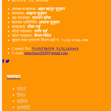
का.म.न.पा. -३२, काठमाडौं
अध्यक्ष/सञ्चालक:
अमृत बहादुर सुनुवार
सम्पादक:
सम्झना सुनुवार
सह सम्पादक:
नारायण श्रेष्ठ
बेलायत प्रतिनिधि:
आकास सुनुवार
संम्बादाता:
टीका राई
फोटो पत्रकार:
समीर राई
फोटो पत्रकार:
बिजय जिरेल
सूचना तथा प्रसारण विभाग दर्ता नं‌.: १८४६/२०७६-०७७
Contact No:
९८५१२१७१९४
,
९८१८८४३५०३
E-mail:
janachaso2020@gmail.com
समाचार
समाज
विचार
साहित्य
अन्तर्वार्ता