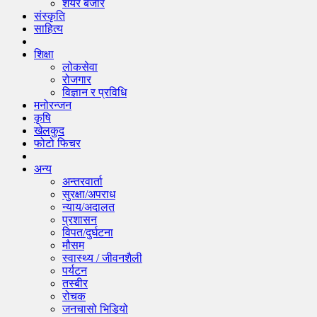
शेयर बजार
संस्कृति
साहित्य
शिक्षा
लोकसेवा
रोजगार
विज्ञान र प्रविधि
मनोरन्जन
कृषि
खेलकुद
फोटो फिचर
अन्य
अन्तरवार्ता
सुरक्षा/अपराध
न्याय/अदालत
प्रशासन
विपत/दुर्घटना
मौसम
स्वास्थ्य / जीवनशैली
पर्यटन
तस्बीर
रोचक
जनचासो भिडियो