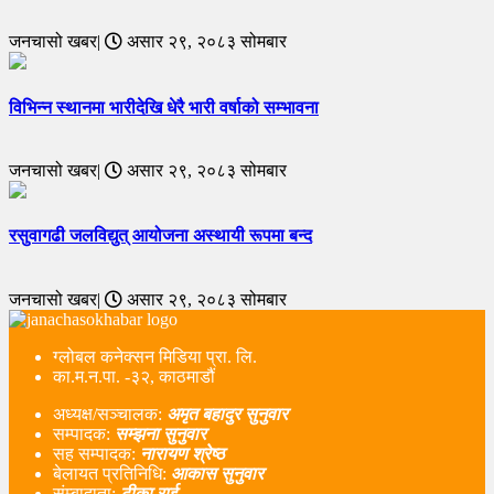
जनचासो खबर|
असार २९, २०८३ सोमबार
विभिन्न स्थानमा भारीदेखि धेरै भारी वर्षाको सम्भावना
जनचासो खबर|
असार २९, २०८३ सोमबार
रसुवागढी जलविद्युत् आयोजना अस्थायी रूपमा बन्द
जनचासो खबर|
असार २९, २०८३ सोमबार
ग्लोबल कनेक्सन मिडिया प्रा. लि.
का.म.न.पा. -३२, काठमाडौं
अध्यक्ष/सञ्चालक:
अमृत बहादुर सुनुवार
सम्पादक:
सम्झना सुनुवार
सह सम्पादक:
नारायण श्रेष्ठ
बेलायत प्रतिनिधि:
आकास सुनुवार
संम्बादाता:
टीका राई