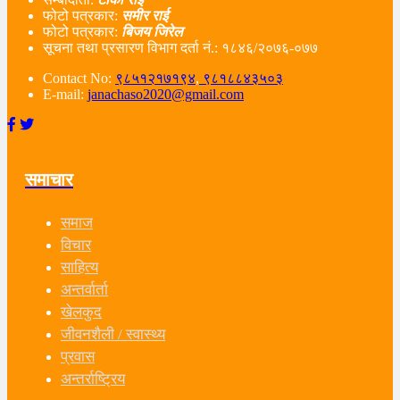
फोटो पत्रकार:
समीर राई
फोटो पत्रकार:
बिजय जिरेल
सूचना तथा प्रसारण विभाग दर्ता नं‌.: १८४६/२०७६-०७७
Contact No:
९८५१२१७१९४
,
९८१८८४३५०३
E-mail:
janachaso2020@gmail.com
समाचार
समाज
विचार
साहित्य
अन्तर्वार्ता
खेलकुद
जीवनशैली / स्वास्थ्य
प्रवास
अन्तर्राष्ट्रिय