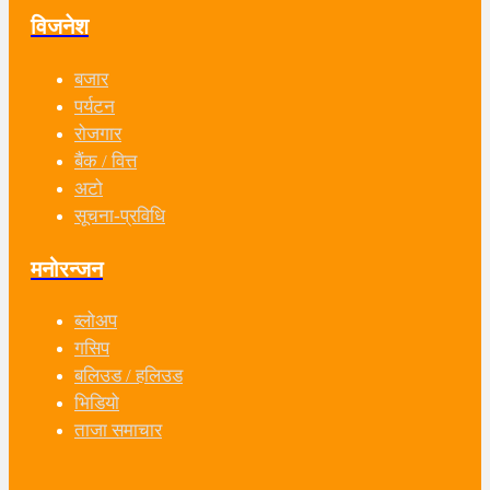
विजनेश
बजार
पर्यटन
रोजगार
बैंक / वित्त
अटो
सूचना-प्रविधि
मनोरन्जन
ब्लोअप
गसिप
बलिउड / हलिउड
भिडियो
ताजा समाचार