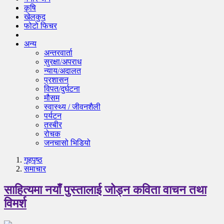
कृषि
खेलकुद
फोटो फिचर
अन्य
अन्तरवार्ता
सुरक्षा/अपराध
न्याय/अदालत
प्रशासन
विपत/दुर्घटना
मौसम
स्वास्थ्य / जीवनशैली
पर्यटन
तस्बीर
रोचक
जनचासो भिडियो
गृहपृष्‍ठ
समाचार
साहित्यमा नयाँ पुस्तालाई जोड्न कविता वाचन तथा
विमर्श