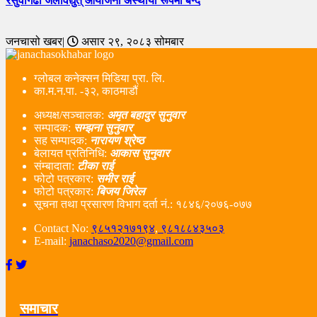
रसुवागढी जलविद्युत् आयोजना अस्थायी रूपमा बन्द
जनचासो खबर|
असार २९, २०८३ सोमबार
ग्लोबल कनेक्सन मिडिया प्रा. लि.
का.म.न.पा. -३२, काठमाडौं
अध्यक्ष/सञ्चालक:
अमृत बहादुर सुनुवार
सम्पादक:
सम्झना सुनुवार
सह सम्पादक:
नारायण श्रेष्ठ
बेलायत प्रतिनिधि:
आकास सुनुवार
संम्बादाता:
टीका राई
फोटो पत्रकार:
समीर राई
फोटो पत्रकार:
बिजय जिरेल
सूचना तथा प्रसारण विभाग दर्ता नं‌.: १८४६/२०७६-०७७
Contact No:
९८५१२१७१९४
,
९८१८८४३५०३
E-mail:
janachaso2020@gmail.com
समाचार