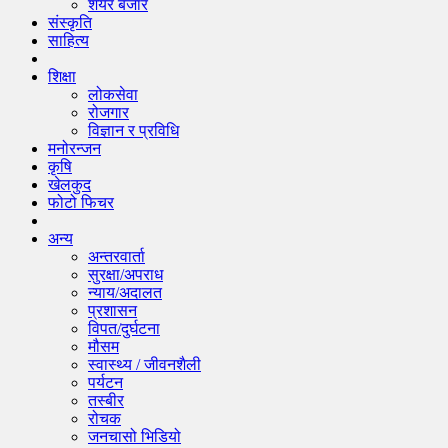
शेयर बजार
संस्कृति
साहित्य
शिक्षा
लोकसेवा
रोजगार
विज्ञान र प्रविधि
मनोरन्जन
कृषि
खेलकुद
फोटो फिचर
अन्य
अन्तरवार्ता
सुरक्षा/अपराध
न्याय/अदालत
प्रशासन
विपत/दुर्घटना
मौसम
स्वास्थ्य / जीवनशैली
पर्यटन
तस्बीर
रोचक
जनचासो भिडियो