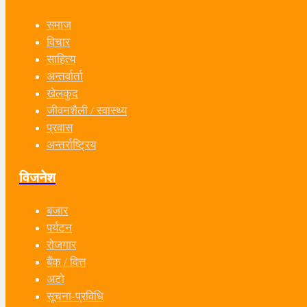
समाज
विचार
साहित्य
अन्तर्वार्ता
खेलकुद
जीवनशैली / स्वास्थ्य
प्रवास
अन्तर्राष्ट्रिय
विजनेश
बजार
पर्यटन
रोजगार
बैंक / वित्त
अटो
सूचना-प्रविधि