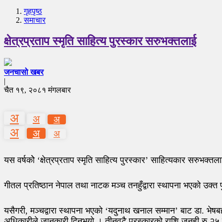
गृहपृष्‍ठ
समाचार
क्षेत्रप्रताप स्मृति साहित्य पुरस्कार सरुभक्तलाई
जनचासो खबर
|
चैत १९, २०८१ मंगलबार
अ
अ
अ
अ
अ
अ
यस वर्षकोे ‘क्षेत्रप्रताप स्मृति साहित्य पुरस्कार’ साहित्यकार सरुभक्
गीतल प्रतिष्ठान नेपाल तथा नाटक मञ्च तनहुँद्वारा स्थापना भएको उक्
यसैगरी, मञ्चद्वारा स्थापना भएको ‘यदुनाथ खनाल सम्मान’ बाट डा. भेष
अधिकारीले जानकारी दिनुभयो । तीनवटै पुरस्कारको राशि जनही रु २