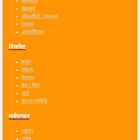
अन्तर्वार्ता
खेलकुद
जीवनशैली / स्वास्थ्य
प्रवास
अन्तर्राष्ट्रिय
विजनेश
बजार
पर्यटन
रोजगार
बैंक / वित्त
अटो
सूचना-प्रविधि
मनोरन्जन
ब्लोअप
गसिप