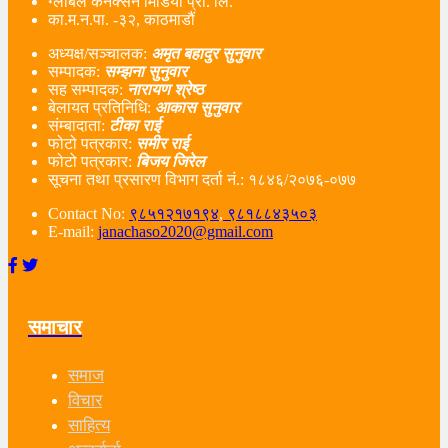
ग्लोबल कनेक्सन मिडिया प्रा. लि.
का.म.न.पा. -३२, काठमाडौं
अध्यक्ष/सञ्चालक:
अमृत बहादुर सुनुवार
सम्पादक:
सम्झना सुनुवार
सह सम्पादक:
नारायण श्रेष्ठ
बेलायत प्रतिनिधि:
आकास सुनुवार
संम्बादाता:
टीका राई
फोटो पत्रकार:
समीर राई
फोटो पत्रकार:
बिजय जिरेल
सूचना तथा प्रसारण विभाग दर्ता नं‌.: १८४६/२०७६-०७७
Contact No:
९८५१२१७१९४
,
९८१८८४३५०३
E-mail:
janachaso2020@gmail.com
समाचार
समाज
विचार
साहित्य