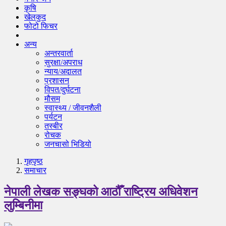
कृषि
खेलकुद
फोटो फिचर
अन्य
अन्तरवार्ता
सुरक्षा/अपराध
न्याय/अदालत
प्रशासन
विपत/दुर्घटना
मौसम
स्वास्थ्य / जीवनशैली
पर्यटन
तस्बीर
रोचक
जनचासो भिडियो
गृहपृष्‍ठ
समाचार
नेपाली लेखक सङ्घको आठौँ राष्ट्रिय अधिवेशन
लुम्बिनीमा