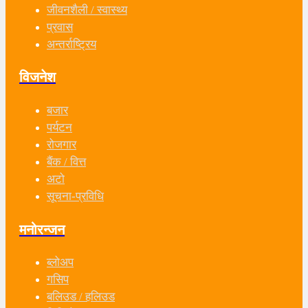
जीवनशैली / स्वास्थ्य
प्रवास
अन्तर्राष्ट्रिय
विजनेश
बजार
पर्यटन
रोजगार
बैंक / वित्त
अटो
सूचना-प्रविधि
मनोरन्जन
ब्लोअप
गसिप
बलिउड / हलिउड