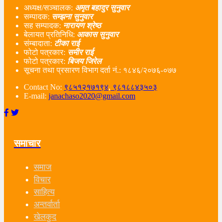
अध्यक्ष/सञ्चालक:
अमृत बहादुर सुनुवार
सम्पादक:
सम्झना सुनुवार
सह सम्पादक:
नारायण श्रेष्ठ
बेलायत प्रतिनिधि:
आकास सुनुवार
संम्बादाता:
टीका राई
फोटो पत्रकार:
समीर राई
फोटो पत्रकार:
बिजय जिरेल
सूचना तथा प्रसारण विभाग दर्ता नं‌.: १८४६/२०७६-०७७
Contact No:
९८५१२१७१९४
,
९८१८८४३५०३
E-mail:
janachaso2020@gmail.com
समाचार
समाज
विचार
साहित्य
अन्तर्वार्ता
खेलकुद