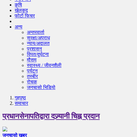
कृषि
खेलकुद
फोटो फिचर
अन्य
अन्तरवार्ता
सुरक्षा/अपराध
न्याय/अदालत
प्रशासन
विपत/दुर्घटना
मौसम
स्वास्थ्य / जीवनशैली
पर्यटन
तस्बीर
रोचक
जनचासो भिडियो
गृहपृष्‍ठ
समाचार
प्रधानसेनापतिद्वारा दज्र्यानी चिह्न प्रदान
जनचासो खबर