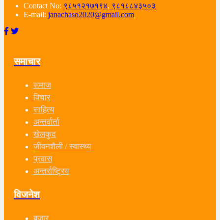
Contact No:
९८५१२१७१९४
,
९८१८८४३५०३
E-mail:
janachaso2020@gmail.com
समाचार
समाज
विचार
साहित्य
अन्तर्वार्ता
खेलकुद
जीवनशैली / स्वास्थ्य
प्रवास
अन्तर्राष्ट्रिय
विजनेश
बजार