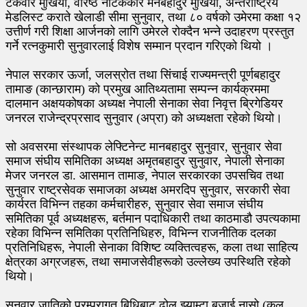
टेकवीर मुखिया, वरिष्ठ नाटककार मनबहादुर मुखिया, अन्तर्राष्ट्रिय
मेडलिस्ट कराते खेलाडी सीमा सुनुवार, तथा ८० वर्षको उमेरमा कक्षा १२
उत्तीर्ण गरी शिक्षा आर्जनको लागि उमेरले रोक्दैन भन्ने उदाहरण प्रस्तुत
गर्ने रत्नकुमारी सुनुवारलाई विशेष सम्मान प्रदान गरिएको थियो ।
नेपाल सरकार ऊर्जा, जलस्रोत तथा सिंचाई राज्यमन्त्री पूर्णबहादुर
तामाङ (कान्छाराम) को प्रमुख आतिथ्यतामा सम्पन्न कार्यक्रममा
दालमान अक्षयकोषका अध्यक्ष नेपाली सेनाका सेवा निवृत्त ब्रिगेडियर
जनरल राजेन्द्रप्रसाद सुनुवार (अप्रा) को अध्यक्षता रहेको थियो।
सो अवसरमा संस्थापक लेफ्टिनेन्ट मानबहादुर सुनुवार, सुनुवार सेवा
समाज संघीय समितिका अध्यक्ष अमृतबहादुर सुनुवार, नेपाली सेनाका
मेजर जनरल डा. आसमान तामाङ, नेपाल सरकारका उपसचिव तथा
सुनुवार राष्ट्रसेवक समाजका अध्यक्ष अमरदिप सुनुवार, सरकारी सेवा
कार्यरत विभिन्न तहका कर्मचारीहरु, सुनुवार सेवा समाज संघीय
समितिका पूर्व अध्यक्षहरू, बर्तमान पदाधिकारी तथा काठमाडौ उपत्यकामा
रहेका विभिन्न समितिका प्रतिनिधिहरु, विभिन्न राजनीतिक दलका
प्रतिनिधिहरू, नेपाली सेनाका विशिष्ट व्यक्तित्वहरू, कला तथा साहित्य
क्षेत्रका अग्रजहरू, तथा समाजसेवीहरूको उल्लेख्य उपस्थिति रहेको
थियो।
सुनुवार जातिको परम्परागत बिधिबाट ढोल झ्याम्टा बजाई नासो (कुल