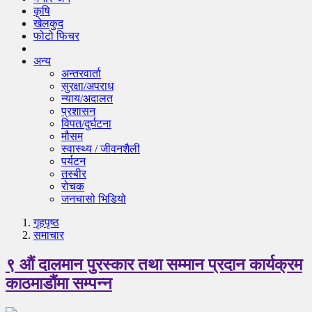
कृषि
खेलकुद
फोटो फिचर
अन्य
अन्तरवार्ता
सुरक्षा/अपराध
न्याय/अदालत
प्रशासन
विपत/दुर्घटना
मौसम
स्वास्थ्य / जीवनशैली
पर्यटन
तस्बीर
रोचक
जनचासो भिडियो
गृहपृष्‍ठ
समाचार
९ औं दालमान पुरस्कार तथा सम्मान प्रदान कार्यक्रम
काठमाडौंमा सम्पन्न