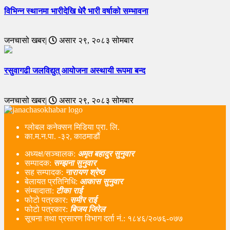
विभिन्न स्थानमा भारीदेखि धेरै भारी वर्षाको सम्भावना
जनचासो खबर|
असार २९, २०८३ सोमबार
रसुवागढी जलविद्युत् आयोजना अस्थायी रूपमा बन्द
जनचासो खबर|
असार २९, २०८३ सोमबार
ग्लोबल कनेक्सन मिडिया प्रा. लि.
का.म.न.पा. -३२, काठमाडौं
अध्यक्ष/सञ्चालक:
अमृत बहादुर सुनुवार
सम्पादक:
सम्झना सुनुवार
सह सम्पादक:
नारायण श्रेष्ठ
बेलायत प्रतिनिधि:
आकास सुनुवार
संम्बादाता:
टीका राई
फोटो पत्रकार:
समीर राई
फोटो पत्रकार:
बिजय जिरेल
सूचना तथा प्रसारण विभाग दर्ता नं‌.: १८४६/२०७६-०७७