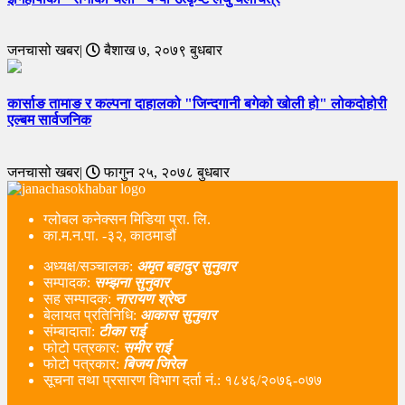
जनचासो खबर|
बैशाख ७, २०७९ बुधबार
कार्साङ तामाङ र कल्पना दाहालको "जिन्दगानी बगेको खोली हो" लोकदोहोरी
एल्बम सार्वजनिक
जनचासो खबर|
फागुन २५, २०७८ बुधबार
ग्लोबल कनेक्सन मिडिया प्रा. लि.
का.म.न.पा. -३२, काठमाडौं
अध्यक्ष/सञ्चालक:
अमृत बहादुर सुनुवार
सम्पादक:
सम्झना सुनुवार
सह सम्पादक:
नारायण श्रेष्ठ
बेलायत प्रतिनिधि:
आकास सुनुवार
संम्बादाता:
टीका राई
फोटो पत्रकार:
समीर राई
फोटो पत्रकार:
बिजय जिरेल
सूचना तथा प्रसारण विभाग दर्ता नं‌.: १८४६/२०७६-०७७