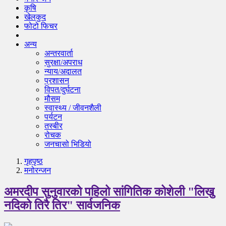
कृषि
खेलकुद
फोटो फिचर
अन्य
अन्तरवार्ता
सुरक्षा/अपराध
न्याय/अदालत
प्रशासन
विपत/दुर्घटना
मौसम
स्वास्थ्य / जीवनशैली
पर्यटन
तस्बीर
रोचक
जनचासो भिडियो
गृहपृष्‍ठ
मनोरन्जन
अमरदीप सुनुवारको पहिलो सांगितिक कोशेली "लिखु
नदिको तिरै तिर" सार्वजनिक