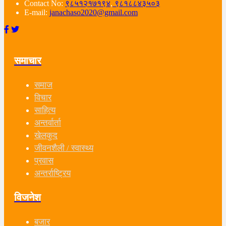
Contact No:
९८५१२१७१९४
,
९८१८८४३५०३
E-mail:
janachaso2020@gmail.com
समाचार
समाज
विचार
साहित्य
अन्तर्वार्ता
खेलकुद
जीवनशैली / स्वास्थ्य
प्रवास
अन्तर्राष्ट्रिय
विजनेश
बजार