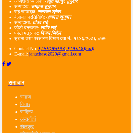
अध्यक्ष/सञ्चालक:
अमृत बहादुर सुनुवार
सम्पादक:
सम्झना सुनुवार
सह सम्पादक:
नारायण श्रेष्ठ
बेलायत प्रतिनिधि:
आकास सुनुवार
संम्बादाता:
टीका राई
फोटो पत्रकार:
समीर राई
फोटो पत्रकार:
बिजय जिरेल
सूचना तथा प्रसारण विभाग दर्ता नं‌.: १८४६/२०७६-०७७
Contact No:
९८५१२१७१९४
,
९८१८८४३५०३
E-mail:
janachaso2020@gmail.com
समाचार
समाज
विचार
साहित्य
अन्तर्वार्ता
खेलकुद