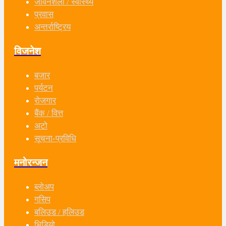
जीवनशैली / स्वास्थ्य
प्रवास
अन्तर्राष्ट्रिय
विजनेश
बजार
पर्यटन
रोजगार
बैंक / वित्त
अटो
सूचना-प्रविधि
मनोरन्जन
ब्लोअप
गसिप
बलिउड / हलिउड
भिडियो