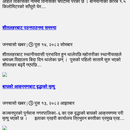
अहिले विकासको नाममा विनासको चपेटामा परेको छ । बनियानीको करिब १.५
किलोमिटरको साँघुरो घेर…
शीतलहरबाट पठनपाठनमा समस्या
जनचासो खबर |
पुस १४, २०८२ सोमबार
शीतलहरबाट स्थानीयवासी प्रभावित हुन थालेपछि महोत्तरीका स्थानीयतहले
धमाधम विद्यालय बिदा दिन थालेका छन् । पुसको पहिलो सातामै सुरु भएको
शीतलहर बढ्दै गएपछि…
बाघको आक्रमणबाट वृद्धाको मृत्यु
जनचासो खबर |
पुस १३, २०८२ आइतबार
कञ्चनपुरको पुर्नवास नगरपालिका–६ का एक वृद्धाको बाघको आक्रमणमा परी
मृत्यु भएको छ । इलाका प्रहरी कार्यालय त्रिभुवन बस्तीका प्रमुख प्रह…