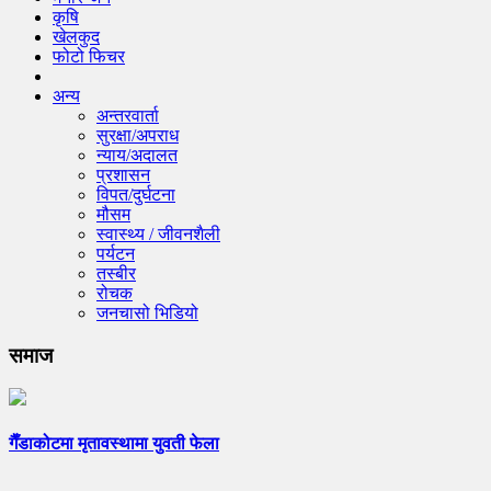
कृषि
खेलकुद
फोटो फिचर
अन्य
अन्तरवार्ता
सुरक्षा/अपराध
न्याय/अदालत
प्रशासन
विपत/दुर्घटना
मौसम
स्वास्थ्य / जीवनशैली
पर्यटन
तस्बीर
रोचक
जनचासो भिडियो
समाज
गैँडाकोटमा मृतावस्थामा युवती फेला