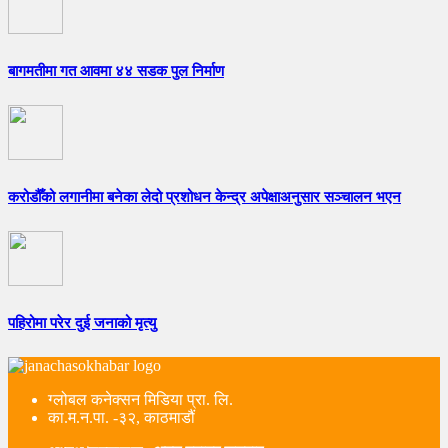
बागमतीमा गत आवमा ४४ सडक पुल निर्माण
करोडौँको लगानीमा बनेका लेदो प्रशोधन केन्द्र अपेक्षाअनुसार सञ्चालन भएन
पहिरोमा परेर दुई जनाको मृत्यु
ग्लोबल कनेक्सन मिडिया प्रा. लि.
का.म.न.पा. -३२, काठमाडौं