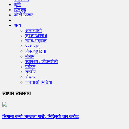
कृषि
खेलकुद
फोटो फिचर
अन्य
अन्तरवार्ता
सुरक्षा/अपराध
न्याय/अदालत
प्रशासन
विपत/दुर्घटना
मौसम
स्वास्थ्य / जीवनशैली
पर्यटन
तस्बीर
रोचक
जनचासो भिडियो
ब्यापार ब्यबसाय
सिगाना बन्यो ‘सुन्तला गाउँ’, भित्रियो चार करोड