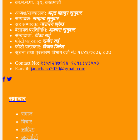
का.म.न.पा. -३२, काठमाडौं
अध्यक्ष/सञ्चालक:
अमृत बहादुर सुनुवार
सम्पादक:
सम्झना सुनुवार
सह सम्पादक:
नारायण श्रेष्ठ
बेलायत प्रतिनिधि:
आकास सुनुवार
संम्बादाता:
टीका राई
फोटो पत्रकार:
समीर राई
फोटो पत्रकार:
बिजय जिरेल
सूचना तथा प्रसारण विभाग दर्ता नं‌.: १८४६/२०७६-०७७
Contact No:
९८५१२१७१९४
,
९८१८८४३५०३
E-mail:
janachaso2020@gmail.com
समाचार
समाज
विचार
साहित्य
अन्तर्वार्ता