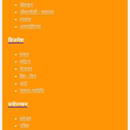
खेलकुद
जीवनशैली / स्वास्थ्य
प्रवास
अन्तर्राष्ट्रिय
विजनेश
बजार
पर्यटन
रोजगार
बैंक / वित्त
अटो
सूचना-प्रविधि
मनोरन्जन
ब्लोअप
गसिप