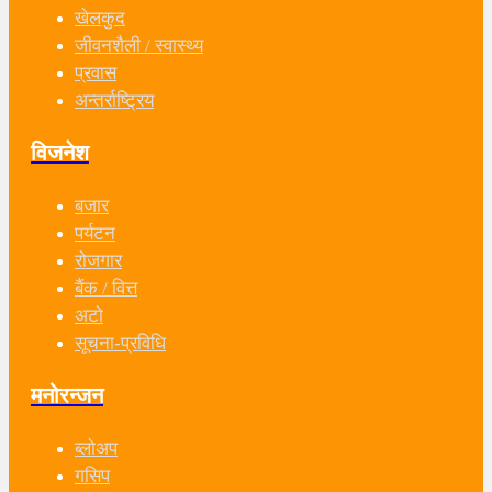
खेलकुद
जीवनशैली / स्वास्थ्य
प्रवास
अन्तर्राष्ट्रिय
विजनेश
बजार
पर्यटन
रोजगार
बैंक / वित्त
अटो
सूचना-प्रविधि
मनोरन्जन
ब्लोअप
गसिप