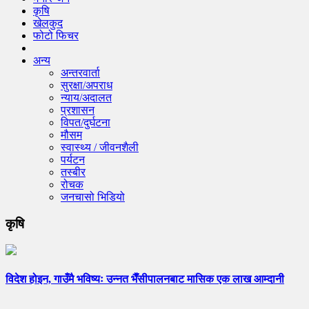
कृषि
खेलकुद
फोटो फिचर
अन्य
अन्तरवार्ता
सुरक्षा/अपराध
न्याय/अदालत
प्रशासन
विपत/दुर्घटना
मौसम
स्वास्थ्य / जीवनशैली
पर्यटन
तस्बीर
रोचक
जनचासो भिडियो
कृषि
विदेश होइन, गाउँमै भविष्यः उन्नत भैँसीपालनबाट मासिक एक लाख आम्दानी