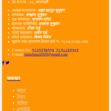
का.म.न.पा. -३२, काठमाडौं
अध्यक्ष/सञ्चालक:
अमृत बहादुर सुनुवार
सम्पादक:
सम्झना सुनुवार
सह सम्पादक:
नारायण श्रेष्ठ
बेलायत प्रतिनिधि:
आकास सुनुवार
संम्बादाता:
टीका राई
फोटो पत्रकार:
समीर राई
फोटो पत्रकार:
बिजय जिरेल
सूचना तथा प्रसारण विभाग दर्ता नं‌.: १८४६/२०७६-०७७
Contact No:
९८५१२१७१९४
,
९८१८८४३५०३
E-mail:
janachaso2020@gmail.com
समाचार
समाज
विचार
साहित्य
अन्तर्वार्ता