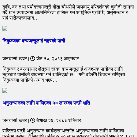
कृषि, वन तथा पर्यावरणमन्त्री गीता चौधरीले जलवायु परिवर्तनको चुनौती सामना
गर्दै धान उत्पादनमा आत्मनिर्भरता हासिल गर्न आधुनिक प्रविधि, अनुसन्धान र
सबै सरोकारवालाब…
निकुञ्जका वन्यजन्तुलाई नहरको पानी
जनचासो खबर |
जेठ १०, २०८३ आइतबार
निकुञ्ज र बरण्डाभार क्षेत्रमा रहेका वन्यजन्तुलाई आवश्यक पानीका लागि
नहरबाट पानीको व्यवस्था गर्न थालिएको छ । गर्मी वढेसँगै चितवन राष्ट्रिय
निकुञ्जमा पानीको अभाव भएप…
अनुसन्धानका लागि पालिएका ५० लाखका पन्छी क्षति
जनचासो खबर |
बैशाख २६, २०८३ शनिबार
राष्ट्रिय पन्छी अनुसन्धान कार्यक्रमअन्तर्गत अनुसन्धानका लागि पालिएका
पन्छीमा बर्डफ्लु देखिएपछि करिब रु ५० लाख बराबरको नोक्सानी भएको छ । गत